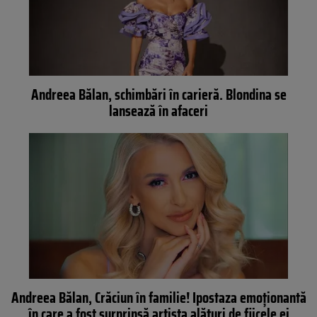
Andreea Bălan, schimbări în carieră. Blondina se
lansează în afaceri
Andreea Bălan, Crăciun în familie! Ipostaza emoționantă
în care a fost surprinsă artista alături de fiicele ei