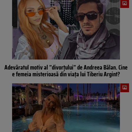
Adevăratul motiv al ”divorțului” de Andreea Bălan. Cine
e femeia misterioasă din viața lui Tiberiu Argint?