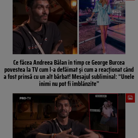
Ce făcea Andreea Bălan în timp ce George Burcea
povestea la TV cum l-a defăimat și cum a reacționat când
a fost prinsă cu un alt bărbat! Mesajul subliminal: “Unele
inimi nu pot fi îmblânzite”