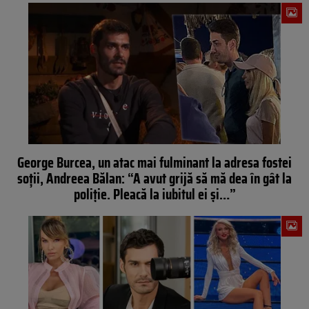
George Burcea, un atac mai fulminant la adresa fostei
soții, Andreea Bălan: “A avut grijă să mă dea în gât la
poliție. Pleacă la iubitul ei și…”