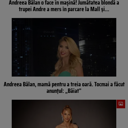
Andreea Bălan o face în mașină! Jumătatea blondă a
trupei Andre a mers în parcare la Mall și…
Andreea Bălan, mamă pentru a treia oară. Tocmai a făcut
anunţul: „Băiat”