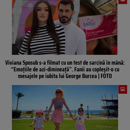
Viviana Sposub s-a filmat cu un test de sarcină în mână:
“Emoțiile de azi-dimineață”. Fanii au copleșit-o cu
mesajele pe iubita lui George Burcea | FOTO