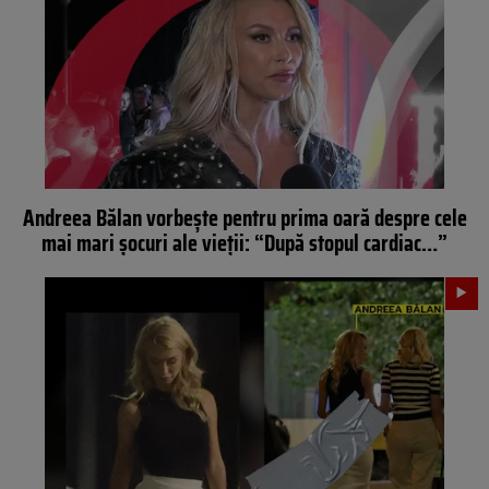
Andreea Bălan vorbește pentru prima oară despre cele
mai mari șocuri ale vieții: “După stopul cardiac…”