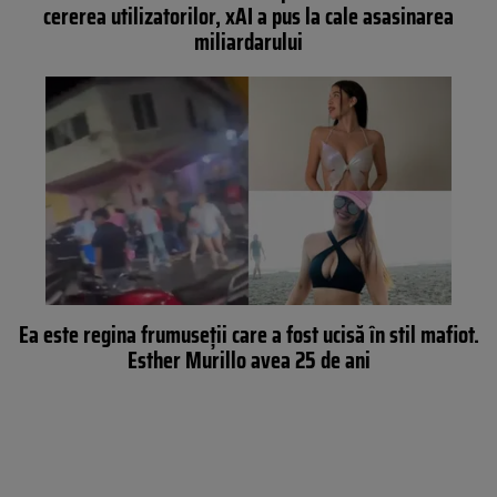
cererea utilizatorilor, xAI a pus la cale asasinarea
miliardarului
Ea este regina frumuseții care a fost ucisă în stil mafiot.
Esther Murillo avea 25 de ani