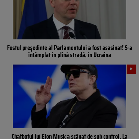
Fostul președinte al Parlamentului a fost asasinat! S-a
întâmplat în plină stradă, în Ucraina
Chatbotul lui Elon Musk a scăpat de sub control. La