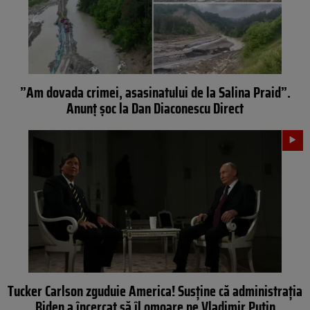
”Am dovada crimei, asasinatului de la Salina Praid”.
Anunț șoc la Dan Diaconescu Direct
Tucker Carlson zguduie America! Susține că administrația
Biden a încercat să îl omoare pe Vladimir Putin