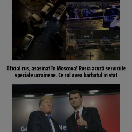
Oficial rus, asasinat în Moscova! Rusia acuză serviciile
speciale ucrainene. Ce rol avea bărbatul în stat