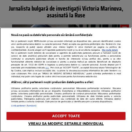
Jurnalista bulgară de investigații Victoria Marinova,
asasinată la Ruse
Nouă ne pasă ca datele tale personale să rămână confidențiale
Noi și partenerii noștri
1019
stocăm și/sau accesăm informații pe dispozitivul dvs., precum identificatorii cookie
unici pentru prelucrarea datelor cu caracter personal. Puteți accepta sau gestiona preferințele dvs. făcând clic mai
jos, respectiv vă puteți opune utilizării unui interes legitim în orice moment pe pagina cu politica de
confidențialitate. Aceste alegeri vor fi raportate partenerilor noștri și nu vă vor afecta navigarea.
Mai multe detalii
Noi si partenerii nostri (retelele de socializare si agentiile de publicitate partenere, precum si furnizorii nostri de
servicii de date analitice) prelucram date pentru a permite website-ului sa functioneze, pentru a personaliza
continutul si anunturile publicitare afisate in functie de interesele si/sau profilul dvs., pentru a va oferi
functionalitati aferente retelelor de socializare si pentru a analiza traficul pe website. Beneficiati de drepturile
prevazute de art. 15-22 din GDPR in legatura cu prelucrarea datelor cu caracter personal. Aceste drepturi pot fi
exercitate prin modalitatea indicata
aici
. Prin click pe “ACCEPT TOATE”, acceptati folosirea tuturor Tehnologiilor de
tip Cookie, care implica inclusiv acceptul dvs. cu privire la stocarea/accesarea informatiilor de catre Vendor-ii cu
care colaboram. Prin click pe “VREAU SA MODIFIC SETARILE INDIVIDUAL” puteti schimba preferintele in mod
individual, mai putin cele legate de cookie strict necesare pentru functionarea website-ului.
Atât noi, cât și partenerii noștri prelucrăm datele pentru a oferi:
Utilizarea profilurilor pentru selectarea conținutului personalizat. Măsurarea performanței reclamelor. Stocarea
Un celebru magnat cu legături la București i-a comandat
și/sau accesarea informațiilor de pe un dispozitiv. Dezvoltarea și îmbunătățirea serviciilor. Utilizarea profilurilor
pentru selectarea publicității personalizate. Crearea profilurilor de conținut personalizat. Măsurarea performanței
un asasinat: ”Mi-a cerut să-l împușc cu capac pe…”
conținutului. Crearea profilurilor pentru publicitate personalizată. Utilizarea de date limitate pentru a selecta
publicitatea. Înțelegerea publicului prin statistici sau combinații de date din surse diferite. Utilizarea datelor
limitate pentru a selecta conținutul. Date precise de geolocație și identificarea prin scanarea dispozitivului.
Listă parteneri (furnizori)
ACCEPT TOATE
VREAU SA MODIFIC SETARILE INDIVIDUAL