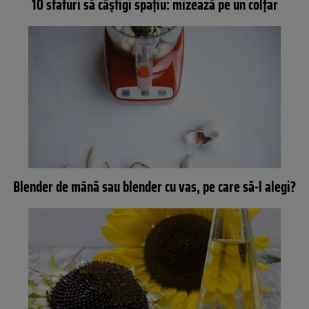
10 sfaturi să câștigi spațiu: mizează pe un colțar
Blender de mână sau blender cu vas, pe care să-l alegi?