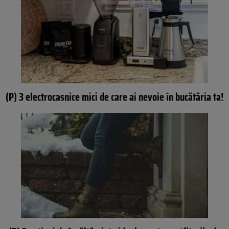
(P) 3 electrocasnice mici de care ai nevoie în bucătăria ta!