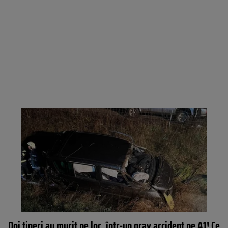
Doi tineri au murit pe loc, într-un grav accident pe A1! Ce