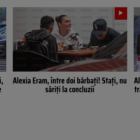
i,
Alexia Eram, între doi bărbaţi! Staţi, nu
Al
e
săriţi la concluzii
t