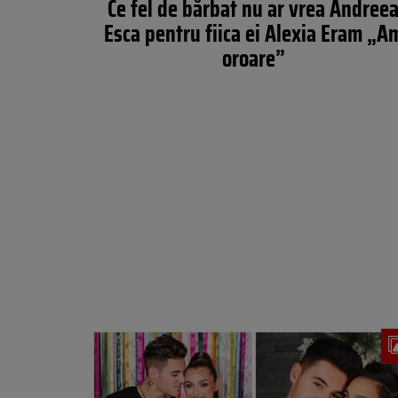
Ce fel de bărbat nu ar vrea Andree
Esca pentru fiica ei Alexia Eram „A
oroare”