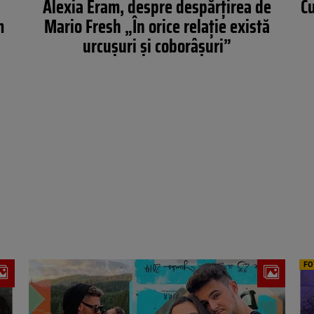
a
Alexia Eram, despre despărțirea de
Cu
m
Mario Fresh „În orice relație există
urcușuri și coborâșuri”
FO