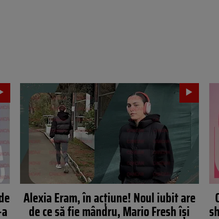
 de
Alexia Eram, în acțiune! Noul iubit are
-a
de ce să fie mândru, Mario Fresh își
sh