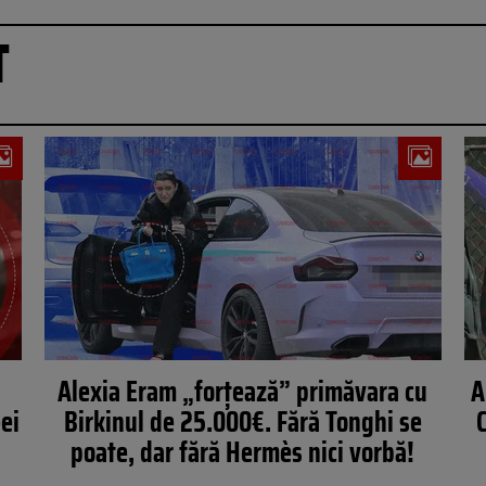
T
Alexia Eram „forțează” primăvara cu
A
ei
Birkinul de 25.000€. Fără Tonghi se
poate, dar fără Hermès nici vorbă!