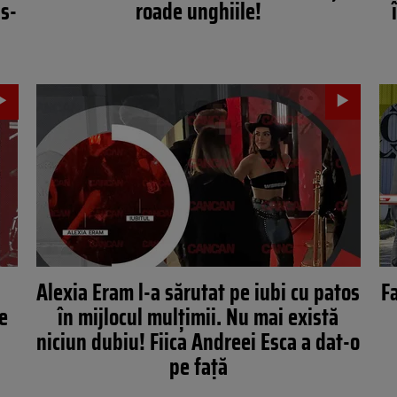
 s-
roade unghiile!
Alexia Eram l-a sărutat pe iubi cu patos
F
de
în mijlocul mulţimii. Nu mai există
niciun dubiu! Fiica Andreei Esca a dat-o
pe față