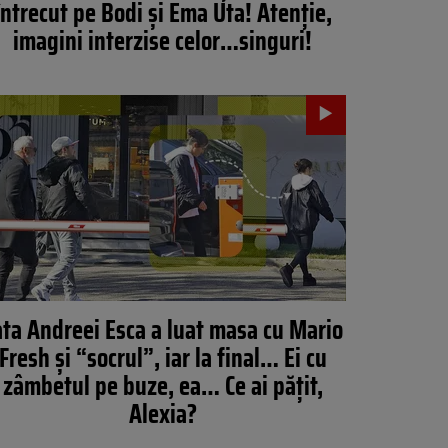
întrecut pe Bodi și Ema Uta! Atenție,
imagini interzise celor…singuri!
ata Andreei Esca a luat masa cu Mario
Fresh și “socrul”, iar la final… Ei cu
zâmbetul pe buze, ea… Ce ai pățit,
Alexia?