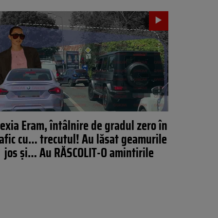
exia Eram, întâlnire de gradul zero în
rafic cu… trecutul! Au lăsat geamurile
jos și… Au RĂSCOLIT-O amintirile