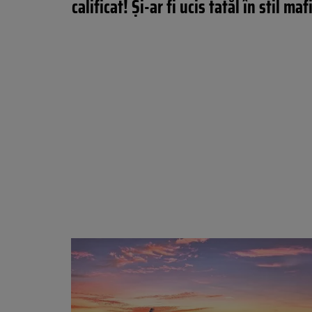
calificat! Și-ar fi ucis tatăl în stil maf