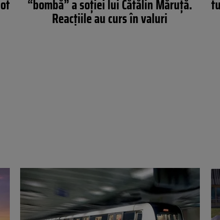
iot
“bombă” a soției lui Cătălin Măruță.
tu
Reacțiile au curs în valuri