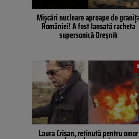
Mișcări nucleare aproape de graniț
României! A fost lansată racheta
supersonică Oreșnik
Laura Crișan, reținută pentru omor