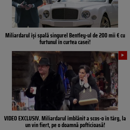
Miliardarul își spală singurel Bentley-ul de 200 mii € cu
furtunul în curtea casei!
VIDEO EXCLUSIV. Miliardarul îmblănit a scos-o în târg, la
un vin fiert, pe o doamnă pofticioasă!