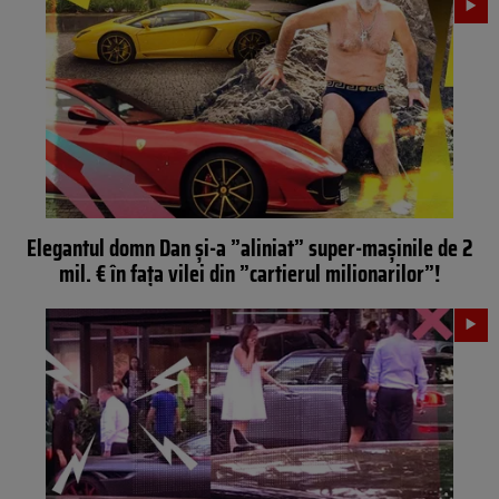
Elegantul domn Dan și-a ”aliniat” super-mașinile de 2
mil. € în fața vilei din ”cartierul milionarilor”!