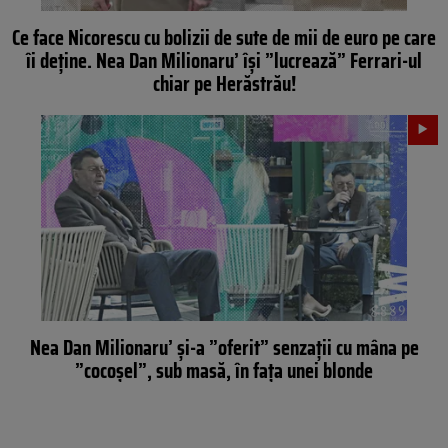
Ce face Nicorescu cu bolizii de sute de mii de euro pe care
îi deține. Nea Dan Milionaru’ își ”lucrează” Ferrari-ul
chiar pe Herăstrău!
Nea Dan Milionaru’ și-a ”oferit” senzații cu mâna pe
”cocoșel”, sub masă, în fața unei blonde