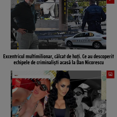
Excentricul multimilionar, călcat de hoți. Ce au descoperit
echipele de criminaliști acasă la Dan Nicorescu