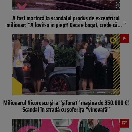
A fost martoră la scandalul produs de excentricul
milionar: ”A lovit-o în piept! Dacă e bogat, crede că… ”
Milionarul Nicorescu și-a “șifonat” mașina de 350.000 €!
Scandal în stradă cu șoferița “vinovată”