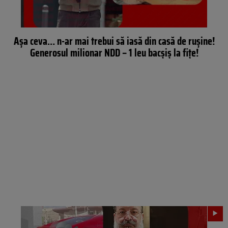
Așa ceva… n-ar mai trebui să iasă din casă de rușine!
Generosul milionar NDD – 1 leu bacșiș la fițe!