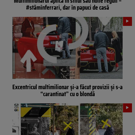
Multimilionarul aplică în stilul său noile reguli –
#stămînferrari, dar în papuci de casă
Excentricul multimilionar și-a făcut provizii și s-a
“carantinat” cu o blondă