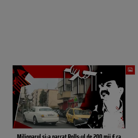
Milionarul și-a parcat Rolls-ul de 200 mii € ca