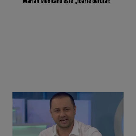
Marian Mexicanu este „foarte derutat!”