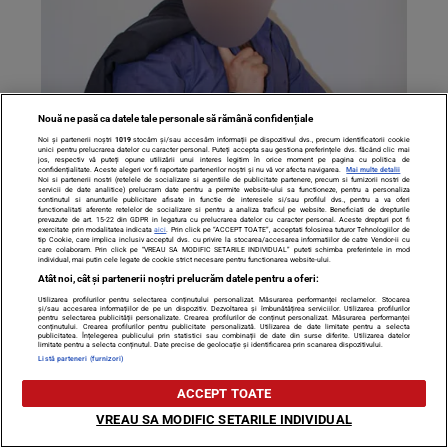
Nouă ne pasă ca datele tale personale să rămână confidențiale
Noi și partenerii noștri
1019
stocăm și/sau accesăm informații pe dispozitivul dvs., precum identificatorii cookie
unici pentru prelucrarea datelor cu caracter personal. Puteți accepta sau gestiona preferințele dvs. făcând clic mai
jos, respectiv vă puteți opune utilizării unui interes legitim în orice moment pe pagina cu politica de
confidențialitate. Aceste alegeri vor fi raportate partenerilor noștri și nu vă vor afecta navigarea.
Mai multe detalii
Noi si partenerii nostri (retelele de socializare si agentiile de publicitate partenere, precum si furnizorii nostri de
Ce se intampla in aceste momente in cel mai mare
servicii de date analitice) prelucram date pentru a permite website-ului sa functioneze, pentru a personaliza
continutul si anunturile publicitare afisate in functie de interesele si/sau profilul dvs., pentru a va oferi
functionalitati aferente retelelor de socializare si pentru a analiza traficul pe website. Beneficiati de drepturile
scandal adulterin din Romania! Sotul infidel recunoaste
prevazute de art. 15-22 din GDPR in legatura cu prelucrarea datelor cu caracter personal. Aceste drepturi pot fi
exercitate prin modalitatea indicata
aici
. Prin click pe “ACCEPT TOATE”, acceptati folosirea tuturor Tehnologiilor de
ca n-a fost singura data
tip Cookie, care implica inclusiv acceptul dvs. cu privire la stocarea/accesarea informatiilor de catre Vendor-ii cu
care colaboram. Prin click pe “VREAU SA MODIFIC SETARILE INDIVIDUAL” puteti schimba preferintele in mod
individual, mai putin cele legate de cookie strict necesare pentru functionarea website-ului.
Atât noi, cât și partenerii noștri prelucrăm datele pentru a oferi:
Utilizarea profilurilor pentru selectarea conținutului personalizat. Măsurarea performanței reclamelor. Stocarea
și/sau accesarea informațiilor de pe un dispozitiv. Dezvoltarea și îmbunătățirea serviciilor. Utilizarea profilurilor
pentru selectarea publicității personalizate. Crearea profilurilor de conținut personalizat. Măsurarea performanței
conținutului. Crearea profilurilor pentru publicitate personalizată. Utilizarea de date limitate pentru a selecta
publicitatea. Înțelegerea publicului prin statistici sau combinații de date din surse diferite. Utilizarea datelor
limitate pentru a selecta conținutul. Date precise de geolocație și identificarea prin scanarea dispozitivului.
Listă parteneri (furnizori)
ACCEPT TOATE
VREAU SA MODIFIC SETARILE INDIVIDUAL