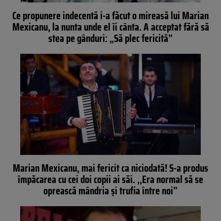
Ce propunere indecentă i-a făcut o mireasă lui Marian
Mexicanu, la nunta unde el îi cânta. A acceptat fără să
stea pe gânduri: „Să plec fericită”
Marian Mexicanu, mai fericit ca niciodată! S-a produs
împăcarea cu cei doi copii ai săi. ,,Era normal să se
oprească mândria și trufia între noi”