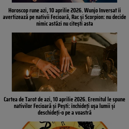
Horoscop rune azi, 10 aprilie 2026. Wunjo Inversat îi
avertizează pe nativii Fecioară, Rac și Scorpion: nu decide
nimic astăzi nu citești asta
Cartea de Tarot de azi, 10 aprilie 2026. Eremitul le spune
nativilor Fecioară și Pești: închideți ușa lumii și
deschideți-o pe a voastră