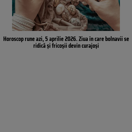
Horoscop rune azi, 5 aprilie 2026. Ziua în care bolnavii se
ridică și fricoșii devin curajoși