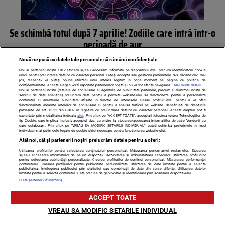
Se schimbă totul după 7 aprilie! Zodiile care intră într-o
perioadă de aur
Nouă ne pasă ca datele tale personale să rămână confidențiale
Noi și partenerii noștri
1017
stocăm și/sau accesăm informații pe dispozitivul dvs., precum identificatorii cookie
unici pentru prelucrarea datelor cu caracter personal. Puteți accepta sau gestiona preferințele dvs. făcând clic mai
jos, respectiv vă puteți opune utilizării unui interes legitim în orice moment pe pagina cu politica de
confidențialitate. Aceste alegeri vor fi raportate partenerilor noștri și nu vă vor afecta navigarea.
Mai multe detalii
Noi si partenerii nostri (retelele de socializare si agentiile de publicitate partenere, precum si furnizorii nostri de
servicii de date analitice) prelucram date pentru a permite website-ului sa functioneze, pentru a personaliza
continutul si anunturile publicitare afisate in functie de interesele si/sau profilul dvs., pentru a va oferi
functionalitati aferente retelelor de socializare si pentru a analiza traficul pe website. Beneficiati de drepturile
prevazute de art. 15-22 din GDPR in legatura cu prelucrarea datelor cu caracter personal. Aceste drepturi pot fi
exercitate prin modalitatea indicata
aici
. Prin click pe “ACCEPT TOATE”, acceptati folosirea tuturor Tehnologiilor de
tip Cookie, care implica inclusiv acceptul dvs. cu privire la stocarea/accesarea informatiilor de catre Vendor-ii cu
care colaboram. Prin click pe “VREAU SA MODIFIC SETARILE INDIVIDUAL” puteti schimba preferintele in mod
individual, mai putin cele legate de cookie strict necesare pentru functionarea website-ului.
Atât noi, cât și partenerii noștri prelucrăm datele pentru a oferi:
Utilizarea profilurilor pentru selectarea conținutului personalizat. Măsurarea performanței reclamelor. Stocarea
și/sau accesarea informațiilor de pe un dispozitiv. Dezvoltarea și îmbunătățirea serviciilor. Utilizarea profilurilor
pentru selectarea publicității personalizate. Crearea profilurilor de conținut personalizat. Măsurarea performanței
conținutului. Crearea profilurilor pentru publicitate personalizată. Utilizarea de date limitate pentru a selecta
publicitatea. Înțelegerea publicului prin statistici sau combinații de date din surse diferite. Utilizarea datelor
Cartea de Tarot de azi, 3 aprilie 2026. Cartea Soarelui, cel
limitate pentru a selecta conținutul. Date precise de geolocație și identificarea prin scanarea dispozitivului.
Listă parteneri (furnizori)
mai puternic semn. Ce înseamnă pentru tine?
ACCEPT TOATE
VREAU SA MODIFIC SETARILE INDIVIDUAL