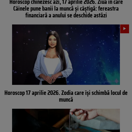
Horoscop chinezesc azi, 17 aprilie 2026. Ziua în care
Câinele pune banii la muncă și câștigă: fereastra
financiară a anului se deschide astăzi
Horoscop 17 aprilie 2026. Zodia care își schimbă locul de
muncă