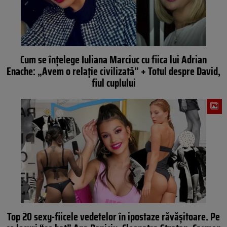
Cum se înțelege Iuliana Marciuc cu fiica lui Adrian
Enache: „Avem o relație civilizată” + Totul despre David,
fiul cuplului
Top 20 sexy-fiicele vedetelor în ipostaze răvășitoare. Pe