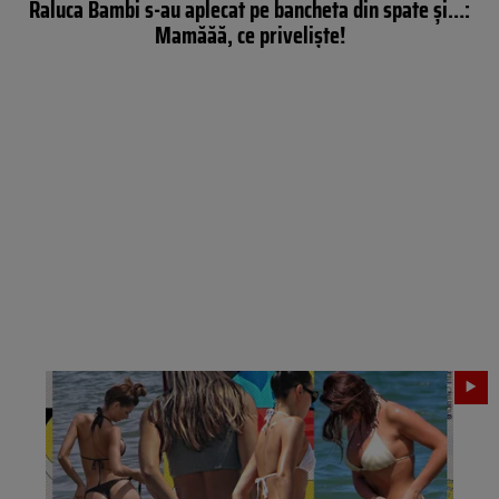
Raluca Bambi s-au aplecat pe bancheta din spate și…:
Mamăăă, ce priveliște!