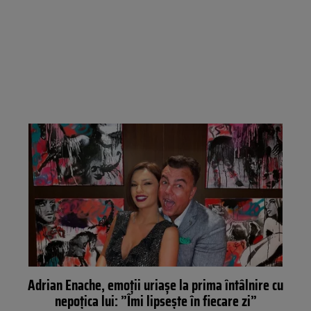
Adrian Enache, emoții uriașe la prima întâlnire cu
nepoțica lui: ”Îmi lipsește în fiecare zi”