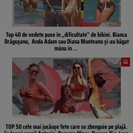
Top 40 de vedete puse în „dificultate” de bikini. Bianca
Drăgușanu, Anda Adam sau Diana Munteanu și-au băgat
mâna în …
TOP 50 cele mai jucăușe fete care se zbenguie pe plajă.