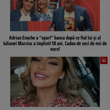
Adrian Enache a “spart” banca după ce fiul lui și al
Iulianei Marciuc a împlinit 18 ani. Cadou de zeci de mii de
euro!