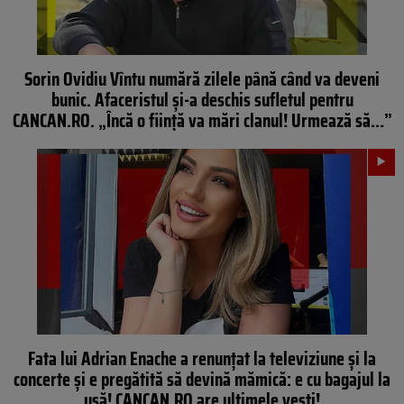
Sorin Ovidiu Vîntu numără zilele până când va deveni
bunic. Afaceristul și-a deschis sufletul pentru
CANCAN.RO. „Încă o ființă va mări clanul! Urmează să…”
Fata lui Adrian Enache a renunțat la televiziune și la
concerte și e pregătită să devină mămică: e cu bagajul la
ușă! CANCAN.RO are ultimele vești!