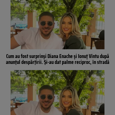
Cum au fost surprinși Diana Enache și Ionuț Vîntu după
anunțul despărțirii. Și-au dat palme reciproc, în stradă