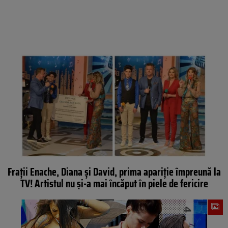
Frații Enache, Diana și David, prima apariție împreună la
TV! Artistul nu și-a mai încăput în piele de fericire