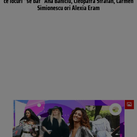
ce locuri “se bat” Ana Baniciu, Cleopatra Stratan, Carmen
Simionescu ori Alexia Eram