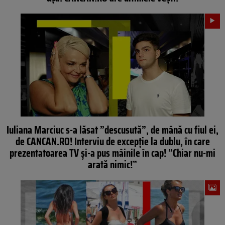
Iuliana Marciuc s-a lăsat ”descusută”, de mână cu fiul ei,
de CANCAN.RO! Interviu de excepție la dublu, în care
prezentatoarea TV și-a pus mâinile în cap! ”Chiar nu-mi
arată nimic!”