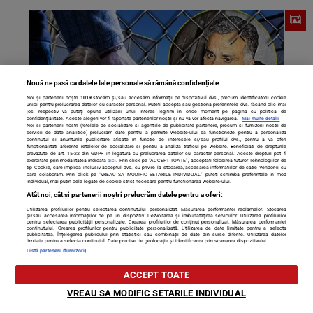
Nouă ne pasă ca datele tale personale să rămână confidențiale
Noi și partenerii noștri
1019
stocăm și/sau accesăm informații pe dispozitivul dvs., precum identificatorii cookie
unici pentru prelucrarea datelor cu caracter personal. Puteți accepta sau gestiona preferințele dvs. făcând clic mai
jos, respectiv vă puteți opune utilizării unui interes legitim în orice moment pe pagina cu politica de
confidențialitate. Aceste alegeri vor fi raportate partenerilor noștri și nu vă vor afecta navigarea.
Mai multe detalii
Noi si partenerii nostri (retelele de socializare si agentiile de publicitate partenere, precum si furnizorii nostri de
servicii de date analitice) prelucram date pentru a permite website-ului sa functioneze, pentru a personaliza
continutul si anunturile publicitare afisate in functie de interesele si/sau profilul dvs., pentru a va oferi
functionalitati aferente retelelor de socializare si pentru a analiza traficul pe website. Beneficiati de drepturile
prevazute de art. 15-22 din GDPR in legatura cu prelucrarea datelor cu caracter personal. Aceste drepturi pot fi
exercitate prin modalitatea indicata
aici
. Prin click pe “ACCEPT TOATE”, acceptati folosirea tuturor Tehnologiilor de
Breaking news. Agresorul fiicei lui Adrian Enache a fost
tip Cookie, care implica inclusiv acceptul dvs. cu privire la stocarea/accesarea informatiilor de catre Vendor-ii cu
care colaboram. Prin click pe “VREAU SA MODIFIC SETARILE INDIVIDUAL” puteti schimba preferintele in mod
eliberat!
individual, mai putin cele legate de cookie strict necesare pentru functionarea website-ului.
Atât noi, cât și partenerii noștri prelucrăm datele pentru a oferi:
Utilizarea profilurilor pentru selectarea conținutului personalizat. Măsurarea performanței reclamelor. Stocarea
și/sau accesarea informațiilor de pe un dispozitiv. Dezvoltarea și îmbunătățirea serviciilor. Utilizarea profilurilor
pentru selectarea publicității personalizate. Crearea profilurilor de conținut personalizat. Măsurarea performanței
conținutului. Crearea profilurilor pentru publicitate personalizată. Utilizarea de date limitate pentru a selecta
publicitatea. Înțelegerea publicului prin statistici sau combinații de date din surse diferite. Utilizarea datelor
limitate pentru a selecta conținutul. Date precise de geolocație și identificarea prin scanarea dispozitivului.
Listă parteneri (furnizori)
ACCEPT TOATE
VREAU SA MODIFIC SETARILE INDIVIDUAL