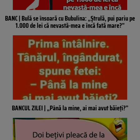
BANC | Bulă se însoară cu Bubulina: „Ștrulă, pui pariu pe
1.000 de lei că nevastă-mea e încă fată mare?”
BANCUL ZILEI | „Până la mine, ai mai avut băieți?”