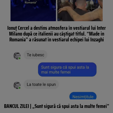
Ionuț Cercel a destins atmosfera în vestiarul lui Inter
Milano după ce italienii au câștigat titlul. “Made in
Romania” a răsunat în vestiarul echipei lui Inzaghi
BANCUL ZILEI | „Sunt sigură că spui asta la multe femei”