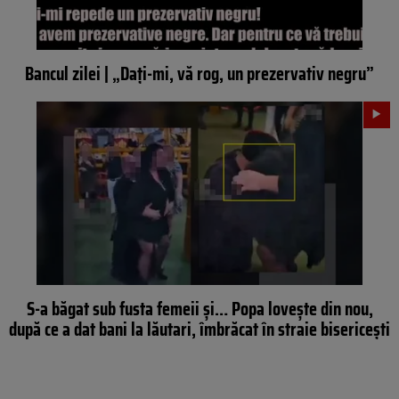
Bancul zilei | „Dați-mi, vă rog, un prezervativ negru”
S-a băgat sub fusta femeii și… Popa lovește din nou,
după ce a dat bani la lăutari, îmbrăcat în straie bisericești