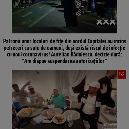
Patronii unor localuri de fițe din nordul Capitalei au încins
petreceri cu sute de oameni, deși există riscul de infecție
cu noul coronavirus! Aurelian Bădulescu, decizie dură:
“Am dispus suspendarea autorizațiilor”