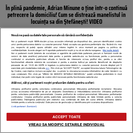
În plină pandemie, Adrian Minune o ține într-o continuă
petrecere la domiciliu! Cum se distrează manelistul în
locuința sa din Ștefănești! VIDEO
Nouă ne pasă ca datele tale personale să rămână confidențiale
Noi și partenerii noștri
1019
stocăm și/sau accesăm informații pe dispozitivul dvs., precum identificatorii cookie
unici pentru prelucrarea datelor cu caracter personal. Puteți accepta sau gestiona preferințele dvs. făcând clic mai
jos, respectiv vă puteți opune utilizării unui interes legitim în orice moment pe pagina cu politica de
confidențialitate. Aceste alegeri vor fi raportate partenerilor noștri și nu vă vor afecta navigarea.
Mai multe detalii
Noi si partenerii nostri (retelele de socializare si agentiile de publicitate partenere, precum si furnizorii nostri de
servicii de date analitice) prelucram date pentru a permite website-ului sa functioneze, pentru a personaliza
continutul si anunturile publicitare afisate in functie de interesele si/sau profilul dvs., pentru a va oferi
functionalitati aferente retelelor de socializare si pentru a analiza traficul pe website. Beneficiati de drepturile
prevazute de art. 15-22 din GDPR in legatura cu prelucrarea datelor cu caracter personal. Aceste drepturi pot fi
exercitate prin modalitatea indicata
aici
. Prin click pe “ACCEPT TOATE”, acceptati folosirea tuturor Tehnologiilor de
tip Cookie, care implica inclusiv acceptul dvs. cu privire la stocarea/accesarea informatiilor de catre Vendor-ii cu
care colaboram. Prin click pe “VREAU SA MODIFIC SETARILE INDIVIDUAL” puteti schimba preferintele in mod
individual, mai putin cele legate de cookie strict necesare pentru functionarea website-ului.
Atât noi, cât și partenerii noștri prelucrăm datele pentru a oferi:
Utilizarea profilurilor pentru selectarea conținutului personalizat. Măsurarea performanței reclamelor. Stocarea
și/sau accesarea informațiilor de pe un dispozitiv. Dezvoltarea și îmbunătățirea serviciilor. Utilizarea profilurilor
pentru selectarea publicității personalizate. Crearea profilurilor de conținut personalizat. Măsurarea performanței
Filmări colosale cu „Împărații șampaniilor” din
conținutului. Crearea profilurilor pentru publicitate personalizată. Utilizarea de date limitate pentru a selecta
publicitatea. Înțelegerea publicului prin statistici sau combinații de date din surse diferite. Utilizarea datelor
limitate pentru a selecta conținutul. Date precise de geolocație și identificarea prin scanarea dispozitivului.
weekend… Ei au fost cei mai calificați plătitori de la
Listă parteneri (furnizori)
NUBA și LOFT
ACCEPT TOATE
VREAU SA MODIFIC SETARILE INDIVIDUAL