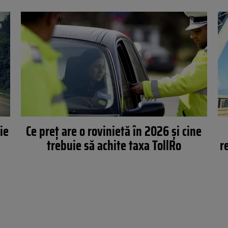
ie
Ce preț are o rovinietă în 2026 și cine
trebuie să achite taxa TollRo
r