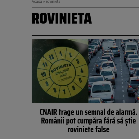
Acasă
»
rovinieta
ROVINIETA
CNAIR trage un semnal de alarmă.
Românii pot cumpăra fără să știe
roviniete false