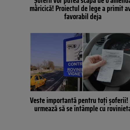
Șoferii vor putea scăpa de o amend
măricică! Proiectul de lege a primit a
favorabil deja
Veste importantă pentru toți șoferii!
urmează să se întâmple cu roviniet