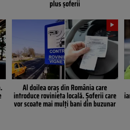
plus șoferii
.
Al doilea oraș din România care
e
introduce rovinieta locală. Șoferii care
ia
vor scoate mai mulți bani din buzunar