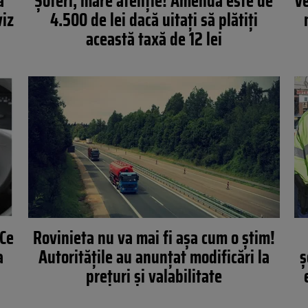
ă
Șoferi, mare atenție! Amenda este de
Ve
viz
4.500 de lei dacă uitați să plătiți
această taxă de 12 lei
 Ce
Rovinieta nu va mai fi așa cum o știm!
a
Autoritățile au anunțat modificări la
ș
prețuri și valabilitate