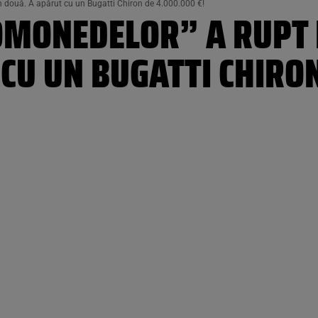
în două. A apărut cu un Bugatti Chiron de 4.000.000 €!
OMONEDELOR” A RUPT 
CU UN BUGATTI CHIRO