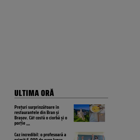
ULTIMA ORĂ
Prețuri surprinzătoare în
restaurantele din Bran și
Brașov. Cât costă o ciorbă și o
porție
...
Caz incredibil: o profesoară a
primit 6.000 de euro lunar