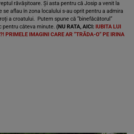
dreptul răvășitoare. Și asta pentru că Josip a venit la
e se aflau în zona localului s-au oprit pentru a admira
u roți a croatului. Putem spune că ”binefăcătorul”
loc pentru câteva minute.
(NU RATA, AICI:
IUBITA LUI
! PRIMELE IMAGINI CARE AR ”TRĂDA-O” PE IRINA