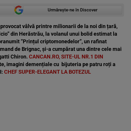
Urmărește-ne în Discover
rovocat vâlvă printre milionarii de la noi din țară,
lcio” din Herăstrău, la volanul unui bolid estimat la
pranumit ”Prințul criptomonedelor”, un rafinat
nd de Brignac, și-a cumpărat una dintre cele mai
atti Chiron.
CANCAN.RO, SITE-UL NR.1 DIN
ate, imagini demențiale cu bijuteria pe patru roți a
I:
CHEF SUPER-ELEGANT LA BOTEZUL