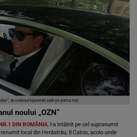
or”, la volanul bijuteriei sale pe patru roți
lanul noului „OZN”
 NR.1 DIN ROMÂNIA
, l-a întâlnit pe cel supranumit
 renumit local din Herăstrău, Il Calcio, acolo unde