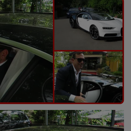
Vezi galeria foto
7 poze