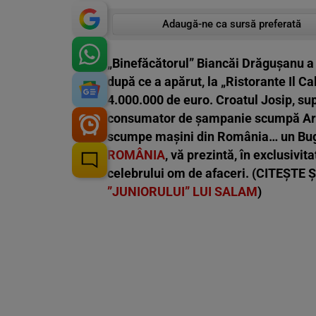
Adaugă-ne ca sursă preferată
„Binefăcătorul” Biancăi Drăgușanu a p
după ce a apărut, la „Ristorante Il Ca
4.000.000 de euro. Croatul Josip, su
consumator de șampanie scumpă Arma
scumpe mașini din România… un Bug
ROMÂNIA
, vă prezintă, în exclusivit
celebrului om de afaceri. (CITEȘTE Ș
”JUNIORULUI” LUI SALAM
)