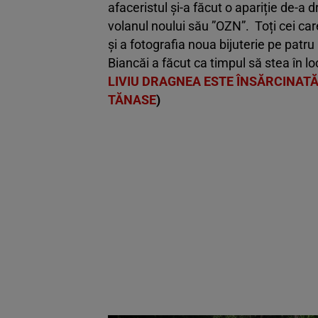
afaceristul și-a făcut o apariție de-a 
volanul noului său ”OZN”. Toți cei car
și a fotografia noua bijuterie pe patr
Biancăi a făcut ca timpul să stea în 
LIVIU DRAGNEA ESTE ÎNSĂRCINATĂ?
TĂNASE
)