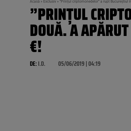
Acasă
»
Exclusiv
»
”Prințul criptomonedelor” a rupt Bucureștiul 
”PRINȚUL CRIPT
DOUĂ. A APĂRUT 
€!
DE:
I.D.
05/06/2019 | 04:19