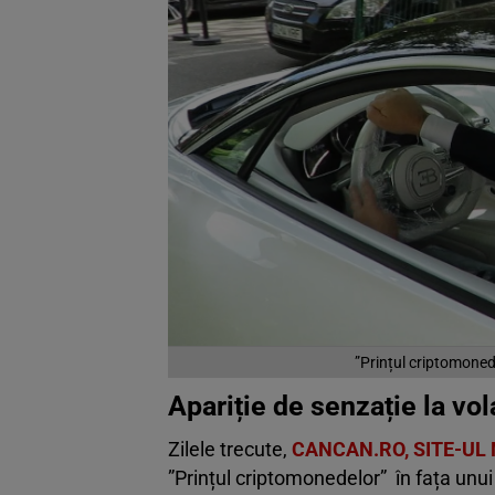
”Prințul criptomonedel
Apariție de senzație la vo
Zilele trecute,
CANCAN.RO, SITE-UL
”Prințul criptomonedelor” în fața unui