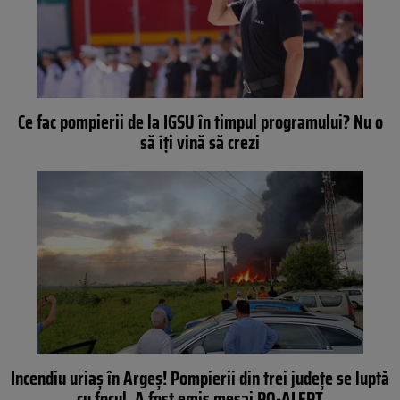
Ce fac pompierii de la IGSU în timpul programului? Nu o
să îți vină să crezi
Incendiu uriaș în Argeș! Pompierii din trei județe se luptă
cu focul. A fost emis mesaj RO-ALERT