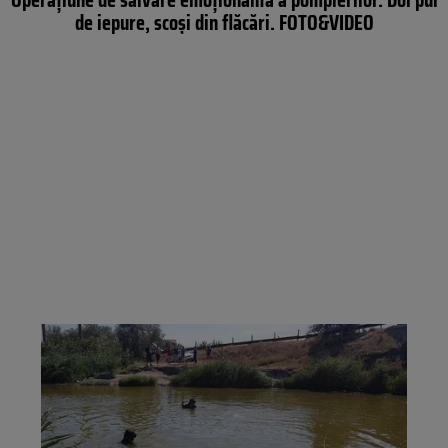
de iepure, scoși din flăcări. FOTO&VIDEO