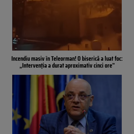
Incendiu masiv în Teleorman! O biserică a luat foc:
„Intervenția a durat aproximativ cinci ore”