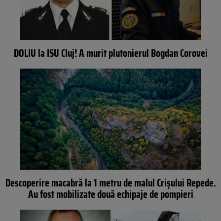
DOLIU la ISU Cluj! A murit plutonierul Bogdan Corovei
Descoperire macabră la 1 metru de malul Crişului Repede.
Au fost mobilizate două echipaje de pompieri