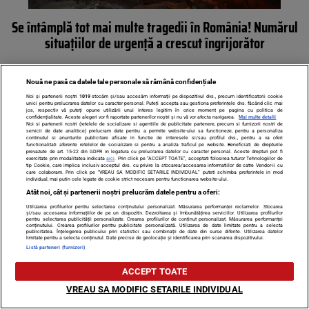
Se întâmplă tot mai multe tragedii în România! Numărul
situațiilor de urgență a crescut îngrijorător
Nouă ne pasă ca datele tale personale să rămână confidențiale
Noi și partenerii noștri
1019
stocăm și/sau accesăm informații pe dispozitivul dvs., precum identificatorii cookie
unici pentru prelucrarea datelor cu caracter personal. Puteți accepta sau gestiona preferințele dvs. făcând clic mai
jos, respectiv vă puteți opune utilizării unui interes legitim în orice moment pe pagina cu politica de
confidențialitate. Aceste alegeri vor fi raportate partenerilor noștri și nu vă vor afecta navigarea.
Mai multe detalii
Noi si partenerii nostri (retelele de socializare si agentiile de publicitate partenere, precum si furnizorii nostri de
servicii de date analitice) prelucram date pentru a permite website-ului sa functioneze, pentru a personaliza
continutul si anunturile publicitare afisate in functie de interesele si/sau profilul dvs., pentru a va oferi
functionalitati aferente retelelor de socializare si pentru a analiza traficul pe website. Beneficiati de drepturile
prevazute de art. 15-22 din GDPR in legatura cu prelucrarea datelor cu caracter personal. Aceste drepturi pot fi
exercitate prin modalitatea indicata
aici
. Prin click pe “ACCEPT TOATE”, acceptati folosirea tuturor Tehnologiilor de
tip Cookie, care implica inclusiv acceptul dvs. cu privire la stocarea/accesarea informatiilor de catre Vendor-ii cu
care colaboram. Prin click pe “VREAU SA MODIFIC SETARILE INDIVIDUAL” puteti schimba preferintele in mod
individual, mai putin cele legate de cookie strict necesare pentru functionarea website-ului.
Atât noi, cât și partenerii noștri prelucrăm datele pentru a oferi:
Utilizarea profilurilor pentru selectarea conținutului personalizat. Măsurarea performanței reclamelor. Stocarea
și/sau accesarea informațiilor de pe un dispozitiv. Dezvoltarea și îmbunătățirea serviciilor. Utilizarea profilurilor
Mesajul șocant RO-ALERT primit azi-noapte de români, la
pentru selectarea publicității personalizate. Crearea profilurilor de conținut personalizat. Măsurarea performanței
conținutului. Crearea profilurilor pentru publicitate personalizată. Utilizarea de date limitate pentru a selecta
publicitatea. Înțelegerea publicului prin statistici sau combinații de date din surse diferite. Utilizarea datelor
ora 23:20. ANM și ISU, în alertă maximă
limitate pentru a selecta conținutul. Date precise de geolocație și identificarea prin scanarea dispozitivului.
Listă parteneri (furnizori)
ACCEPT TOATE
VREAU SA MODIFIC SETARILE INDIVIDUAL