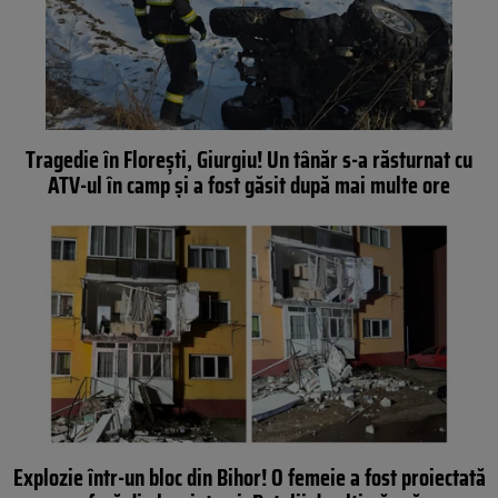
Tragedie în Florești, Giurgiu! Un tânăr s-a răsturnat cu
ATV-ul în camp și a fost găsit după mai multe ore
Explozie într-un bloc din Bihor! O femeie a fost proiectată