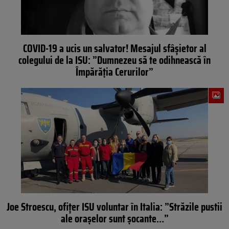
COVID-19 a ucis un salvator! Mesajul sfâșietor al
colegului de la ISU: ”Dumnezeu să te odihnească în
Împărăția Cerurilor”
Joe Stroescu, ofițer ISU voluntar în Italia: ”Străzile pustii
ale orașelor sunt șocante…”