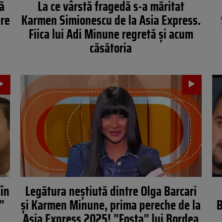
ă
La ce vârstă fragedă s-a măritat
ere
Karmen Simionescu de la Asia Express.
Fiica lui Adi Minune regretă și acum
căsătoria
în
Legătura neștiută dintre Olga Barcari
”
și Karmen Minune, prima pereche de la
B
Asia Express 2025! ”Fosta” lui Bordea