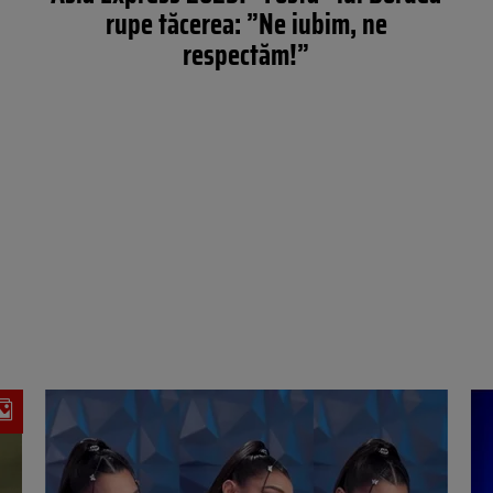
rupe tăcerea: ”Ne iubim, ne
respectăm!”