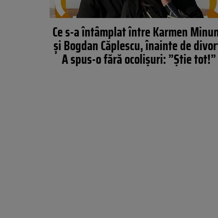
Ce s-a întâmplat între Karmen Minu
și Bogdan Căplescu, înainte de divor
A spus-o fără ocolișuri: ”Știe tot!”