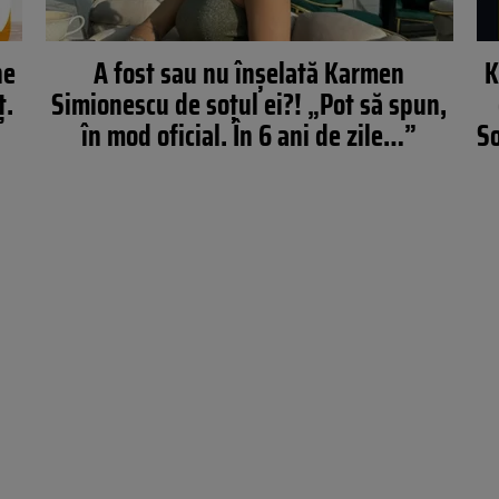
ne
A fost sau nu înșelată Karmen
K
ț.
Simionescu de soțul ei?! „Pot să spun,
în mod oficial. În 6 ani de zile…”
So