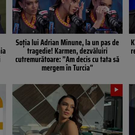
i
Soția lui Adrian Minune, la un pas de
K
nia
tragedie! Karmen, dezvăluiri
r
i
cutremurătoare: ”Am decis cu tata să
mergem în Turcia”