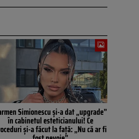
armen Simionescu și-a dat „upgrade”
în cabinetul esteticianului! Ce
oceduri și-a făcut la față: „Nu că ar fi
fost nevoie”