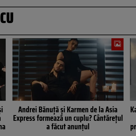
CU
și
Andrei Bănuță și Karmen de la Asia
K
a
Express formează un cuplu? Cântărețul
na
a făcut anunțul
pr