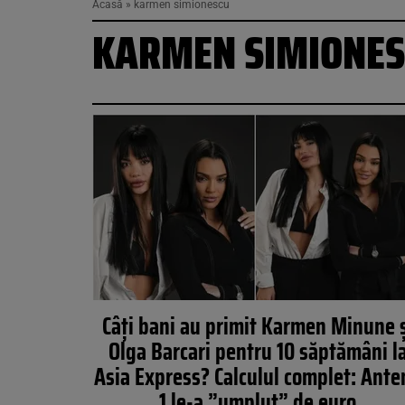
Acasă
»
karmen simionescu
KARMEN SIMIONES
Câți bani au primit Karmen Minune 
Olga Barcari pentru 10 săptămâni l
Asia Express? Calculul complet: Ante
1 le-a ”umplut” de euro