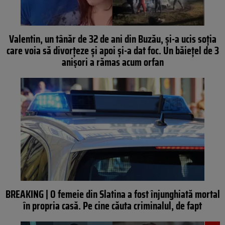
Valentin, un tânăr de 32 de ani din Buzău, și-a ucis soția
care voia să divorțeze și apoi și-a dat foc. Un băiețel de 3
anișori a rămas acum orfan
BREAKING | O femeie din Slatina a fost înjunghiată mortal
în propria casă. Pe cine căuta criminalul, de fapt