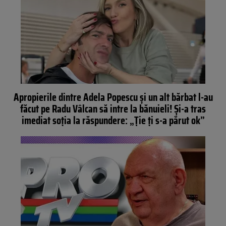
Apropierile dintre Adela Popescu și un alt bărbat l-au
făcut pe Radu Vâlcan să intre la bănuieli! Și-a tras
imediat soția la răspundere: „Ție ți s-a părut ok”