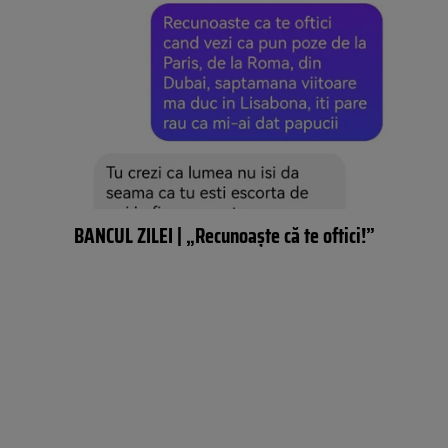
BANCUL ZILEI | „Recunoaște că te oftici!”