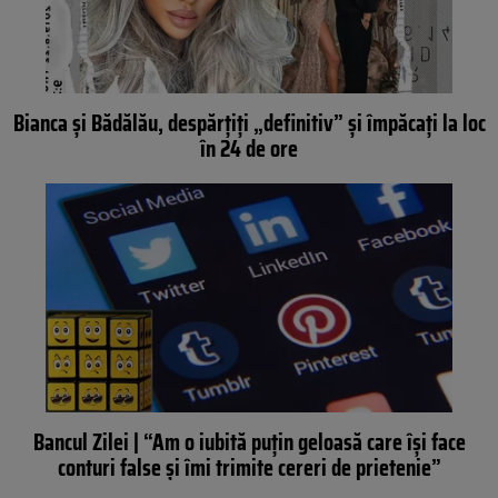
Bianca și Bădălău, despărțiți „definitiv” și împăcați la loc
în 24 de ore
Bancul Zilei | “Am o iubită puțin geloasă care își face
conturi false și îmi trimite cereri de prietenie”