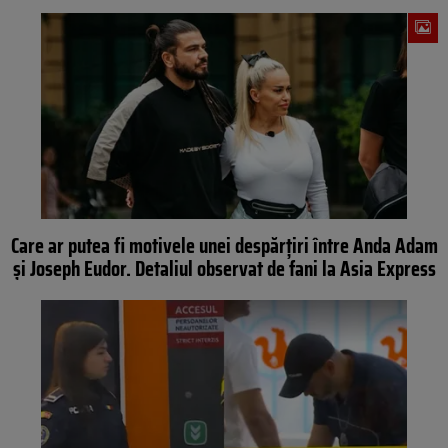
Care ar putea fi motivele unei despărțiri între Anda Adam
și Joseph Eudor. Detaliul observat de fani la Asia Express