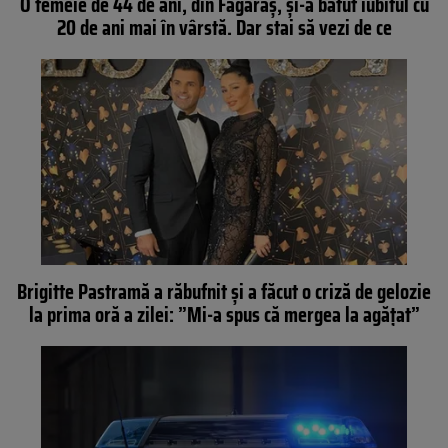
O femeie de 44 de ani, din Făgăraş, şi-a bătut iubitul cu
20 de ani mai în vârstă. Dar stai să vezi de ce
Brigitte Pastramă a răbufnit și a făcut o criză de gelozie
la prima oră a zilei: ”Mi-a spus că mergea la agățat”