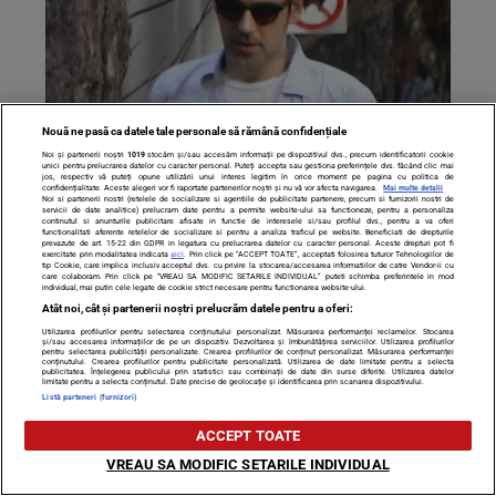
Nouă ne pasă ca datele tale personale să rămână confidențiale
Declaraţii cutremurătoare despre Ştefan Bănică Jr: „I-am
Noi și partenerii noștri
1019
stocăm și/sau accesăm informații pe dispozitivul dvs., precum identificatorii cookie
unici pentru prelucrarea datelor cu caracter personal. Puteți accepta sau gestiona preferințele dvs. făcând clic mai
cerut bani pentru un parastas, dar a zis că morţii nu
jos, respectiv vă puteți opune utilizării unui interes legitim în orice moment pe pagina cu politica de
confidențialitate. Aceste alegeri vor fi raportate partenerilor noștri și nu vă vor afecta navigarea.
Mai multe detalii
Noi si partenerii nostri (retelele de socializare si agentiile de publicitate partenere, precum si furnizorii nostri de
mănâncă. Nu a dat”
servicii de date analitice) prelucram date pentru a permite website-ului sa functioneze, pentru a personaliza
continutul si anunturile publicitare afisate in functie de interesele si/sau profilul dvs., pentru a va oferi
functionalitati aferente retelelor de socializare si pentru a analiza traficul pe website. Beneficiati de drepturile
prevazute de art. 15-22 din GDPR in legatura cu prelucrarea datelor cu caracter personal. Aceste drepturi pot fi
exercitate prin modalitatea indicata
aici
. Prin click pe “ACCEPT TOATE”, acceptati folosirea tuturor Tehnologiilor de
tip Cookie, care implica inclusiv acceptul dvs. cu privire la stocarea/accesarea informatiilor de catre Vendor-ii cu
care colaboram. Prin click pe “VREAU SA MODIFIC SETARILE INDIVIDUAL” puteti schimba preferintele in mod
individual, mai putin cele legate de cookie strict necesare pentru functionarea website-ului.
Atât noi, cât și partenerii noștri prelucrăm datele pentru a oferi:
Utilizarea profilurilor pentru selectarea conținutului personalizat. Măsurarea performanței reclamelor. Stocarea
și/sau accesarea informațiilor de pe un dispozitiv. Dezvoltarea și îmbunătățirea serviciilor. Utilizarea profilurilor
pentru selectarea publicității personalizate. Crearea profilurilor de conținut personalizat. Măsurarea performanței
conținutului. Crearea profilurilor pentru publicitate personalizată. Utilizarea de date limitate pentru a selecta
publicitatea. Înțelegerea publicului prin statistici sau combinații de date din surse diferite. Utilizarea datelor
limitate pentru a selecta conținutul. Date precise de geolocație și identificarea prin scanarea dispozitivului.
Listă parteneri (furnizori)
ACCEPT TOATE
VREAU SA MODIFIC SETARILE INDIVIDUAL