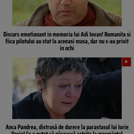
Discurs emotionant in memoria lui Adi Iovan! Romanita si
fiica pilotului au stat la aceeasi masa, dar nu s-au privit
in ochi
Anca Pandrea, distrusă de durere la parastasul lui Iurie
Darie! Ce a putut să găsească actriţa la mormântul