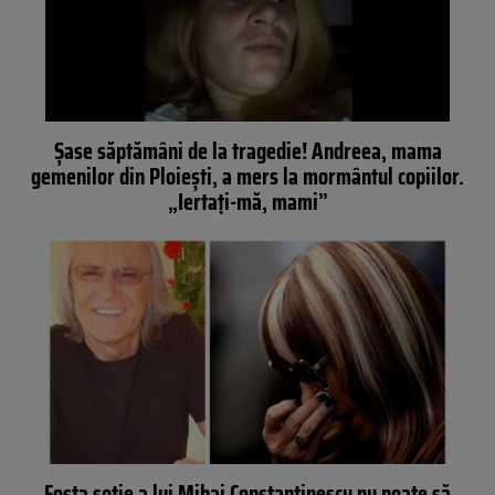
Șase săptămâni de la tragedie! Andreea, mama
gemenilor din Ploiești, a mers la mormântul copiilor.
„Iertați-mă, mami”
Fosta soție a lui Mihai Constantinescu nu poate să