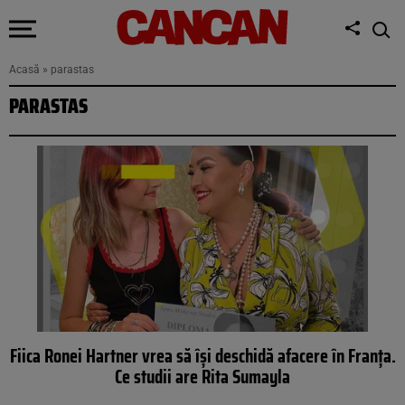
Acasă
»
parastas
PARASTAS
Fiica Ronei Hartner vrea să își deschidă afacere în Franța.
Ce studii are Rita Sumayla