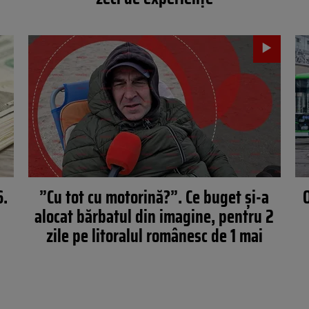
6.
”Cu tot cu motorină?”. Ce buget și-a
alocat bărbatul din imagine, pentru 2
zile pe litoralul românesc de 1 mai