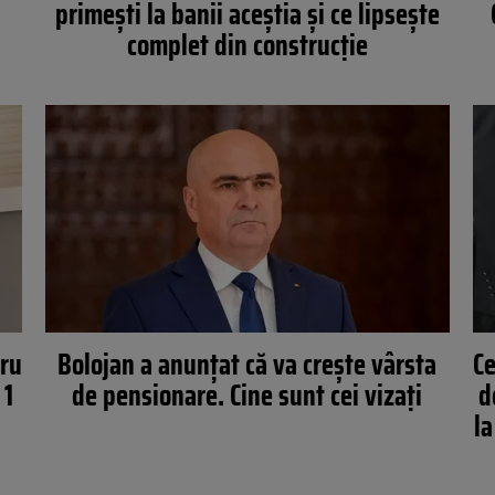
primești la banii aceștia și ce lipsește
complet din construcție
tru
Bolojan a anunțat că va crește vârsta
Ce
 1
de pensionare. Cine sunt cei vizați
d
la