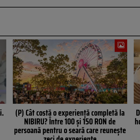
i.
(P) Cât costă o experiență completă la
D
NIBIRU? Între 100 și 150 RON de
h
persoană pentru o seară care reunește
zeci de experiențe