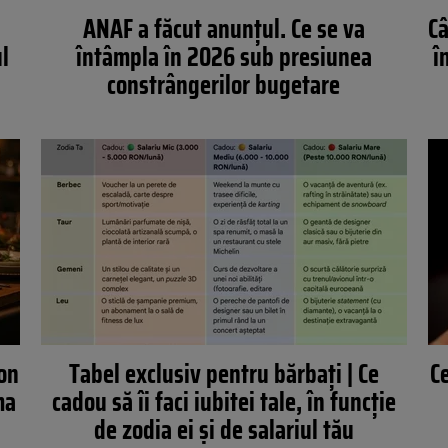
ANAF a făcut anunțul. Ce se va
Câ
ul
întâmpla în 2026 sub presiunea
î
”
constrângerilor bugetare
ion
Tabel exclusiv pentru bărbați | Ce
Ce
ma
cadou să îi faci iubitei tale, în funcție
de zodia ei și de salariul tău