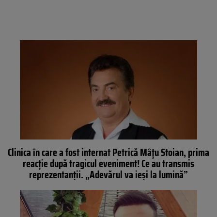
Clinica în care a fost internat Petrică Mâțu Stoian, prima
reacție după tragicul eveniment! Ce au transmis
reprezentanții. „Adevărul va ieşi la lumină”