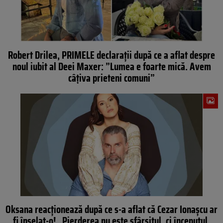
Robert Drilea, PRIMELE declarații după ce a aflat despre
noul iubit al Deei Maxer: ”Lumea e foarte mică. Avem
câțiva prieteni comuni”
Oksana reacționează după ce s-a aflat că Cezar Ionașcu ar
fi înșelat-o! „Pierderea nu este sfârșitul, ci începutul.