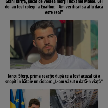
Giani Kiriță, șocat de vestea morții Roxanei Moise. Cei
doi au fost colegi la Exatlon: ”Am verificat să aflu dacă
este real”
Iancu Sterp, prima reacție după ce a fost acuzat că a
snopit în bătaie un cioban: „L-am văzut o dată-n viață”