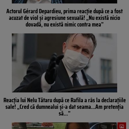
Actorul Gérard Depardieu, prima reacție după ce a fost
acuzat de viol și agresiune sexuală! „Nu există nicio
dovadă, nu există nimic contra mea”
Reacția lui Nelu Tătaru după ce Rafila a râs la declaraţiile
sale! „Cred că dumnealui și-a dat seama…Am pretenția
să…”