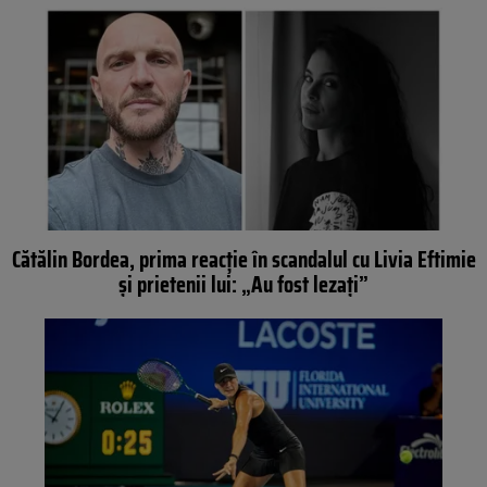
Cătălin Bordea, prima reacție în scandalul cu Livia Eftimie
și prietenii lui: „Au fost lezați”