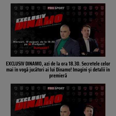
EXCLUSIV DINAMO, azi de la ora 18.30. Secretele celor
mai în vogă jucători ai lui Dinamo! Imagini și detalii în
premieră