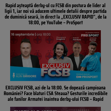
Rapid așteaptă derby-ul cu FCSB din postura de lider al
ligii 1, iar noi vă aducem ultimele detalii despre partida
de duminică seară, în direct la „EXCLUSIV RAPID”, de la
18:00, pe YouTube – ProSport
EXCLUSIV FCSB, azi de la 18:00. Se dopează campioana
României? Face blaturi CSA Steaua? Gesturile incredibile
ale fanilor Armatei înaintea derby-ului FCSB – Rapid