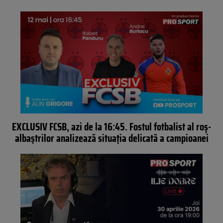
EXCLUSIV FCSB, azi de la 16:45. Fostul fotbalist al roș-
albaștrilor analizează situația delicată a campioanei