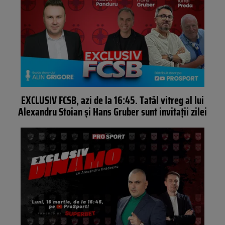
EXCLUSIV FCSB, azi de la 16:45. Tatăl vitreg al lui
Alexandru Stoian și Hans Gruber sunt invitații zilei