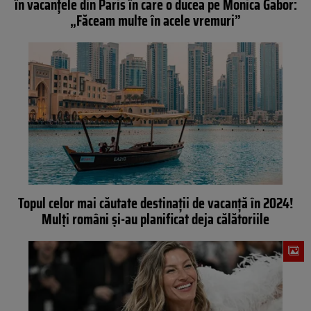
în vacanțele din Paris în care o ducea pe Monica Gabor:
„Făceam multe în acele vremuri”
Topul celor mai căutate destinații de vacanță în 2024!
Mulți români și-au planificat deja călătoriile