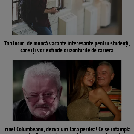
Top locuri de muncă vacante interesante pentru studenți,
care îți vor extinde orizonturile de carieră
Irinel Columbeanu, dezvăluiri fără perdea! Ce se întâmpla