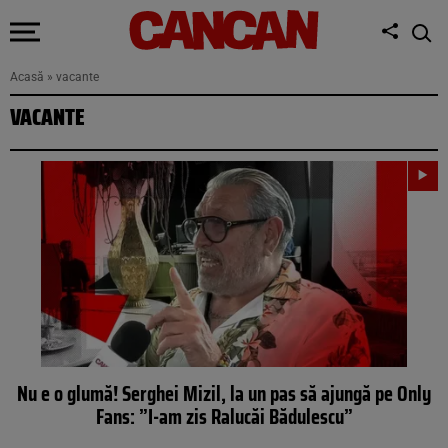
Acasă
»
vacante
VACANTE
Nu e o glumă! Serghei Mizil, la un pas să ajungă pe Only
Fans: ”I-am zis Ralucăi Bădulescu”