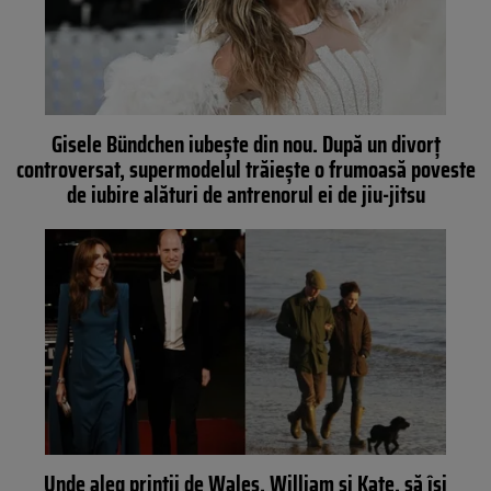
Gisele Bündchen iubește din nou. După un divorț
controversat, supermodelul trăiește o frumoasă poveste
de iubire alături de antrenorul ei de jiu-jitsu
Unde aleg prinții de Wales, William și Kate, să își