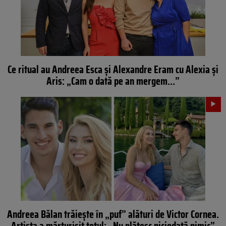
Ce ritual au Andreea Esca și Alexandre Eram cu Alexia și
Aris: „Cam o dată pe an mergem…”
Andreea Bălan trăiește în „puf” alături de Victor Cornea.
Artista a mărturisit totul: „Nu plătesc niciodată nimic”