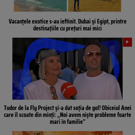
Vacanțele exotice s-au ieftinit. Dubai și Egipt, printre
destinațiile cu prețuri mai mici
Tudor de la Fly Project și-a dat soția de gol! Obiceiul Anei
care îl scoate din minți: „Noi avem niște probleme foarte
mari în familie”