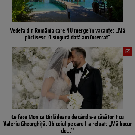
Vedeta din România care NU merge în vacanțe: „Mă
plictisesc. O singură dată am încercat”
Ce face Monica Bîrlădeanu de când s-a căsătorit cu
Valeriu Gheorghiță. Obiceiul pe care l-a reluat: „Mă bucur
de…”