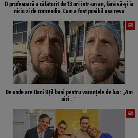
O profesoară a călătorit de 13 ori într-un an, fără să-și ia
nicio zi de concendiu. Cum a fost posibil așa ceva
De unde are Dani Oțil bani pentru vacanțele de lux: „Am
aici…”