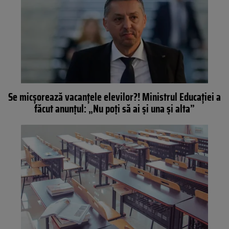
Se micșorează vacanțele elevilor?! Ministrul Educației a
făcut anunțul: „Nu poți să ai și una și alta”