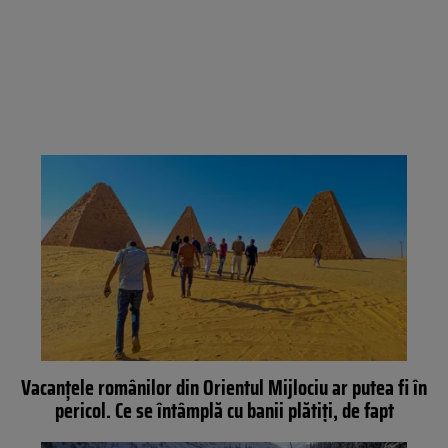
Vacanțele românilor din Orientul Mijlociu ar putea fi în
pericol. Ce se întâmplă cu banii plătiți, de fapt