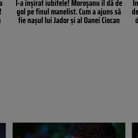
a
I-a înșirat iubitele! Moroșanu îl dă de
I
!
gol pe finul manelist. Cum a ajuns să
de
u
fie nașul lui Jador și al Oanei Ciocan
d