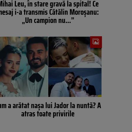
ihai Leu, în stare gravă la spital! Ce
esaj i-a transmis Cătălin Moroșanu:
„Un campion nu…”
um a arătat nașa lui Jador la nuntă? A
atras toate privirile