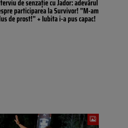
nterviu de senzație cu Jador: adevărul
spre participarea la Survivor! ”M-am
us de prost!” + Iubita i-a pus capac!