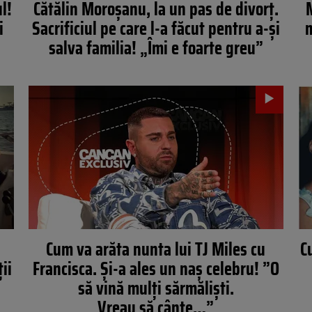
l!
Cătălin Moroşanu, la un pas de divorţ.
M
i
Sacrificiul pe care l-a făcut pentru a-şi
m
salva familia! „Îmi e foarte greu”
Cum va arăta nunta lui TJ Miles cu
C
ții
Francisca. Şi-a ales un naș celebru! ”O
să vină mulți sărmăliști.
Vreau să cânte…”