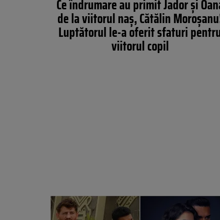
Ce îndrumare au primit Jador și Oan
de la viitorul naș, Cătălin Moroșanu
Luptătorul le-a oferit sfaturi pentr
viitorul copil