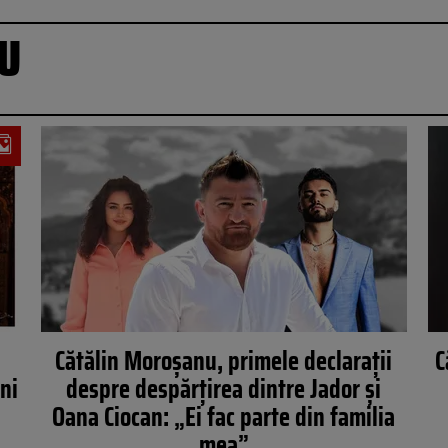
U
Cătălin Moroșanu, primele declarații
C
ini
despre despărțirea dintre Jador și
Oana Ciocan: „Ei fac parte din familia
mea”