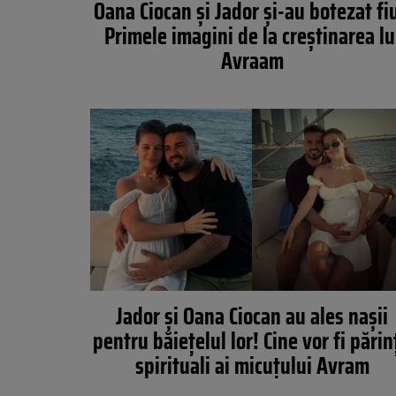
Oana Ciocan și Jador și-au botezat fiu
Primele imagini de la creștinarea lu
Avraam
Jador și Oana Ciocan au ales nașii
pentru băiețelul lor! Cine vor fi părin
spirituali ai micuțului Avram