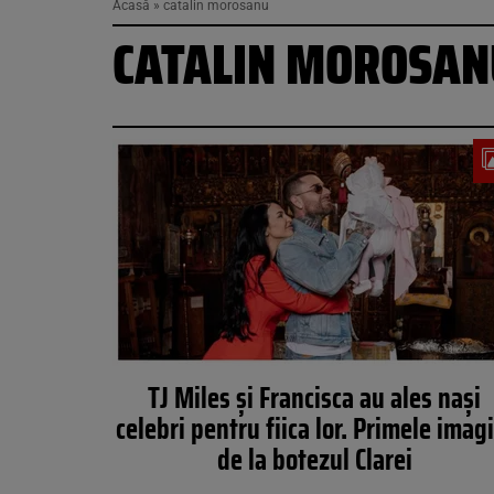
Acasă
»
catalin morosanu
CATALIN MOROSAN
TJ Miles și Francisca au ales nași
celebri pentru fiica lor. Primele imag
de la botezul Clarei