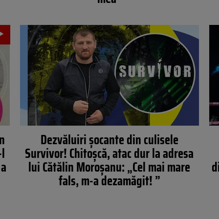
an
Dezvăluiri șocante din culisele
-l
Survivor! Chitoșcă, atac dur la adresa
 a
lui Cătălin Moroșanu: „Cel mai mare
d
fals, m-a dezamăgit! ”