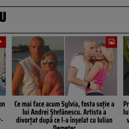
CU
on
Ce mai face acum Sylvia, fosta soție a
Pr
lui Andrei Ștefănescu. Artista a
lu
r-
divorțat după ce l-a înșelat cu Iulian
Demeter