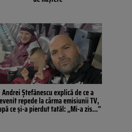
Andrei Ștefănescu explică de ce a
evenit repede la cârma emisiunii TV,
upă ce și-a pierdut tatăl: „Mi-a zis…”