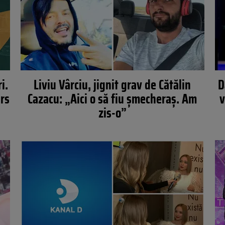
i.
Liviu Vârciu, jignit grav de Cătălin
D
ars
Cazacu: „Aici o să fiu șmecheraș. Am
v
zis-o”