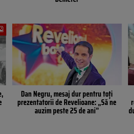
e,
Dan Negru, mesaj dur pentru toți
e
prezentatorii de Revelioane: „Să ne
r
auzim peste 25 de ani”
d