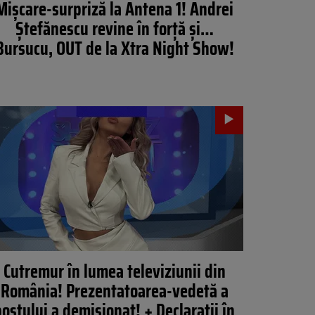
Mişcare-surpriză la Antena 1! Andrei
Ștefănescu revine în forţă şi…
Bursucu, OUT de la Xtra Night Show!
Cutremur în lumea televiziunii din
România! Prezentatoarea-vedetă a
postului a demisionat! + Declarații în