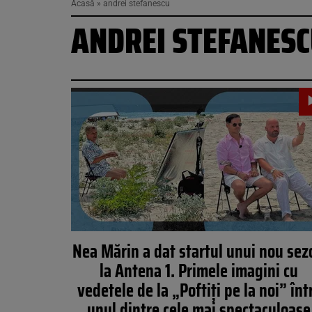
Acasă
»
andrei stefanescu
ANDREI STEFANES
Nea Mărin a dat startul unui nou sez
la Antena 1. Primele imagini cu
vedetele de la „Poftiți pe la noi” înt
unul dintre cele mai spectaculoase