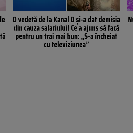
de
O vedetă de la Kanal D și-a dat demisia
N
din cauza salariului! Ce a ajuns să facă
ată
pentru un trai mai bun: „S-a încheiat
cu televiziunea”