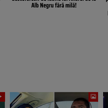
Alb Negru fără milă!