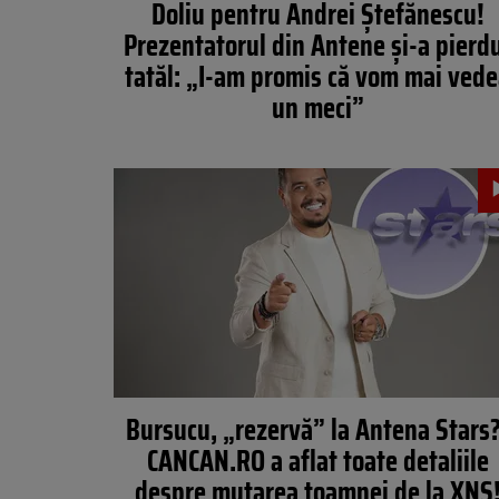
Doliu pentru Andrei Ștefănescu!
Prezentatorul din Antene și-a pierd
tatăl: „I-am promis că vom mai ved
un meci”
Bursucu, „rezervă” la Antena Stars?
CANCAN.RO a aflat toate detaliile
despre mutarea toamnei de la XNS