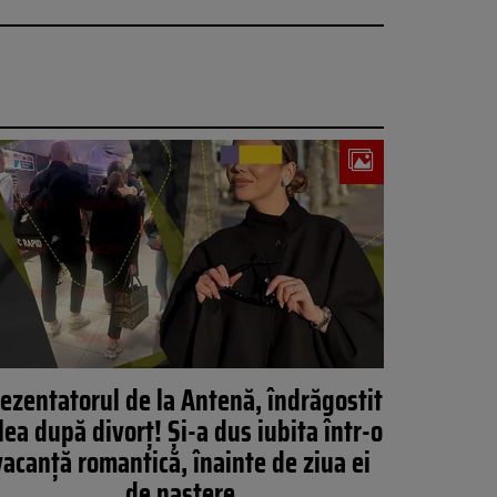
ezentatorul de la Antenă, îndrăgostit
lea după divorț! Și-a dus iubita într-o
vacanță romantică, înainte de ziua ei
de naștere