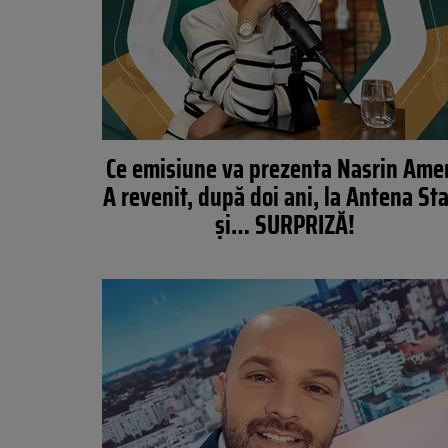
Ce emisiune va prezenta Nasrin Amer
A revenit, după doi ani, la Antena St
și… SURPRIZĂ!