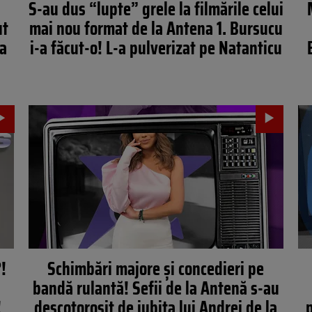
S-au dus “lupte” grele la filmările celui
ut
mai nou format de la Antena 1. Bursucu
ea
i-a făcut-o! L-a pulverizat pe Natanticu
!
Schimbări majore şi concedieri pe
bandă rulantă! Sefii de la Antenă s-au
!
descotorosit de iubita lui Andrei de la