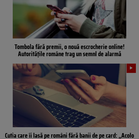
Tombola fără premii, o nouă escrocherie online!
Autoritățile române trag un semnl de alarmă
Cutia care îi lasă pe români fără banii de pe card: „Acolo