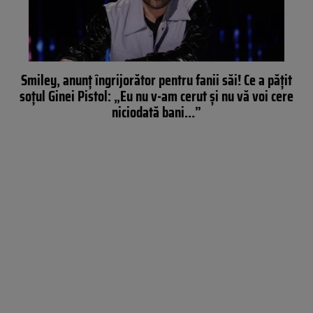
Smiley, anunț îngrijorător pentru fanii săi! Ce a pățit
soțul Ginei Pistol: „Eu nu v-am cerut și nu vă voi cere
niciodată bani…”