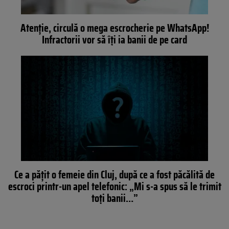
Atenție, circulă o mega escrocherie pe WhatsApp!
Infractorii vor să îți ia banii de pe card
Ce a pățit o femeie din Cluj, după ce a fost păcălită de
escroci printr-un apel telefonic: „Mi s-a spus să le trimit
toți banii…”