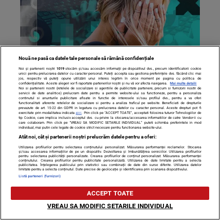
Nouă ne pasă ca datele tale personale să rămână confidențiale
Noi și partenerii noștri
1019
stocăm și/sau accesăm informații pe dispozitivul dvs., precum identificatorii cookie
O nouă țeapă face ravagii pe internet. Cum să te ferești
unici pentru prelucrarea datelor cu caracter personal. Puteți accepta sau gestiona preferințele dvs. făcând clic mai
jos, respectiv vă puteți opune utilizării unui interes legitim în orice moment pe pagina cu politica de
de escrocii care aplică „Metoda OLX”
confidențialitate. Aceste alegeri vor fi raportate partenerilor noștri și nu vă vor afecta navigarea.
Mai multe detalii
Noi si partenerii nostri (retelele de socializare si agentiile de publicitate partenere, precum si furnizorii nostri de
servicii de date analitice) prelucram date pentru a permite website-ului sa functioneze, pentru a personaliza
continutul si anunturile publicitare afisate in functie de interesele si/sau profilul dvs., pentru a va oferi
functionalitati aferente retelelor de socializare si pentru a analiza traficul pe website. Beneficiati de drepturile
prevazute de art. 15-22 din GDPR in legatura cu prelucrarea datelor cu caracter personal. Aceste drepturi pot fi
exercitate prin modalitatea indicata
aici
. Prin click pe “ACCEPT TOATE”, acceptati folosirea tuturor Tehnologiilor de
tip Cookie, care implica inclusiv acceptul dvs. cu privire la stocarea/accesarea informatiilor de catre Vendor-ii cu
care colaboram. Prin click pe “VREAU SA MODIFIC SETARILE INDIVIDUAL” puteti schimba preferintele in mod
individual, mai putin cele legate de cookie strict necesare pentru functionarea website-ului.
Atât noi, cât și partenerii noștri prelucrăm datele pentru a oferi:
Utilizarea profilurilor pentru selectarea conținutului personalizat. Măsurarea performanței reclamelor. Stocarea
și/sau accesarea informațiilor de pe un dispozitiv. Dezvoltarea și îmbunătățirea serviciilor. Utilizarea profilurilor
pentru selectarea publicității personalizate. Crearea profilurilor de conținut personalizat. Măsurarea performanței
conținutului. Crearea profilurilor pentru publicitate personalizată. Utilizarea de date limitate pentru a selecta
publicitatea. Înțelegerea publicului prin statistici sau combinații de date din surse diferite. Utilizarea datelor
limitate pentru a selecta conținutul. Date precise de geolocație și identificarea prin scanarea dispozitivului.
Listă parteneri (furnizori)
ACCEPT TOATE
VREAU SA MODIFIC SETARILE INDIVIDUAL
Cătălin Botezatu, victima unei escrocherii! Designerul a