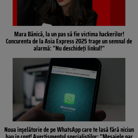
Mara Bănică, la un pas să fie victima hackerilor!
Concurenta de la Asia Express 2025 trage un semnal de
alarmă: ”Nu deschideți linkul!”
Noua înșelătorie de pe WhatsApp care te lasă fără niciun
ban în cont! Avertismentul specialiștilor: ”Mesajele par