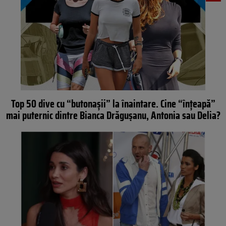
Top 50 dive cu “butonașii” la înaintare. Cine “înțeapă”
mai puternic dintre Bianca Drăgușanu, Antonia sau Delia?