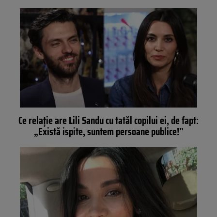
Ce relație are Lili Sandu cu tatăl copilui ei, de fapt:
„Există ispite, suntem persoane publice!”