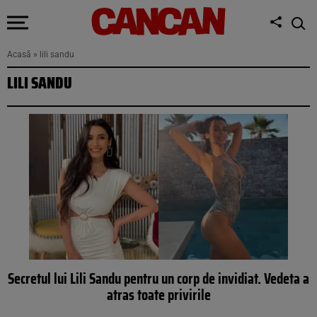
Acasă
»
lili sandu
LILI SANDU
Secretul lui Lili Sandu pentru un corp de invidiat. Vedeta a
atras toate privirile