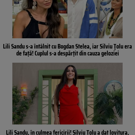
Lili Sandu s-a întâlnit cu Bogdan Stelea, iar Silviu Țolu era
de față! Cuplul s-a despărțit din cauza geloziei
Lili Sandu, în culmea fericirii! Silviu Țolu a dat lovitura,