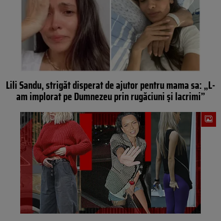
Lili Sandu, strigăt disperat de ajutor pentru mama sa: „L-
am implorat pe Dumnezeu prin rugăciuni și lacrimi”