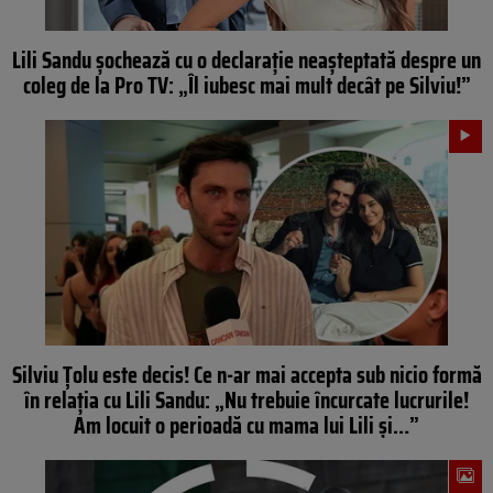
Lili Sandu șochează cu o declarație neașteptată despre un
coleg de la Pro TV: „Îl iubesc mai mult decât pe Silviu!”
Silviu Ţolu este decis! Ce n-ar mai accepta sub nicio formă
în relaţia cu Lili Sandu: „Nu trebuie încurcate lucrurile!
Am locuit o perioadă cu mama lui Lili și…”