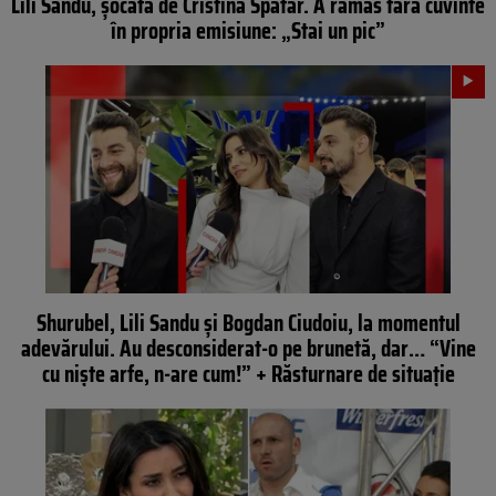
Lili Sandu, șocată de Cristina Spătar. A rămas fără cuvinte
în propria emisiune: „Stai un pic”
Shurubel, Lili Sandu și Bogdan Ciudoiu, la momentul
adevărului. Au desconsiderat-o pe brunetă, dar… “Vine
cu niște arfe, n-are cum!” + Răsturnare de situație