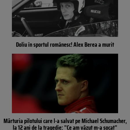
Doliu în sportul românesc! Alex Berea a murit
Mărturia pilotului care l-a salvat pe Michael Schumacher,
la 12 ani de la tragedie: ”Ce am văzut m-a șocat”