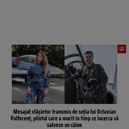
Mesajul sfâșietor transmis de soția lui Octavian
Palferenț, pilotul care a murit în timp ce încerca să
salveze un câine