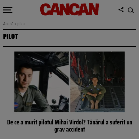
Acasă
»
pilot
PILOT
De ce a murit pilotul Mihai Vîrdol? Tânărul a suferit un
grav accident