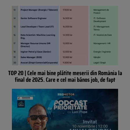
TOP 20 | Cele mai bine plătite meserii din România la
final de 2025. Care e cel mai bănos job, de fapt