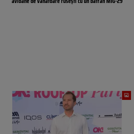
avioane de vânătoare rusești cu un bătrân MIG-29