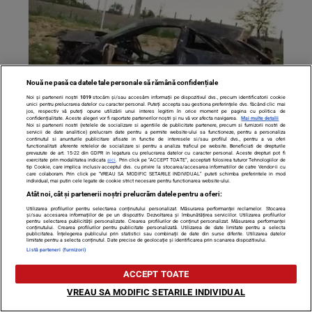
Nouă ne pasă ca datele tale personale să rămână confidențiale
Noi și partenerii noștri
1019
stocăm și/sau accesăm informații pe dispozitivul dvs., precum identificatorii cookie
unici pentru prelucrarea datelor cu caracter personal. Puteți accepta sau gestiona preferințele dvs. făcând clic mai
jos, respectiv vă puteți opune utilizării unui interes legitim în orice moment pe pagina cu politica de
confidențialitate. Aceste alegeri vor fi raportate partenerilor noștri și nu vă vor afecta navigarea.
Mai multe detalii
Noi si partenerii nostri (retelele de socializare si agentiile de publicitate partenere, precum si furnizorii nostri de
După Răzvan Ciobanu, un alt nume cunoscut a murit
servicii de date analitice) prelucram date pentru a permite website-ului sa functioneze, pentru a personaliza
continutul si anunturile publicitare afisate in functie de interesele si/sau profilul dvs., pentru a va oferi
functionalitati aferente retelelor de socializare si pentru a analiza traficul pe website. Beneficiati de drepturile
aseară într-un accident rutier. NU purta centura
prevazute de art. 15-22 din GDPR in legatura cu prelucrarea datelor cu caracter personal. Aceste drepturi pot fi
exercitate prin modalitatea indicata
aici
. Prin click pe “ACCEPT TOATE”, acceptati folosirea tuturor Tehnologiilor de
tip Cookie, care implica inclusiv acceptul dvs. cu privire la stocarea/accesarea informatiilor de catre Vendor-ii cu
care colaboram. Prin click pe “VREAU SA MODIFIC SETARILE INDIVIDUAL” puteti schimba preferintele in mod
individual, mai putin cele legate de cookie strict necesare pentru functionarea website-ului.
Atât noi, cât și partenerii noștri prelucrăm datele pentru a oferi:
Utilizarea profilurilor pentru selectarea conținutului personalizat. Măsurarea performanței reclamelor. Stocarea
și/sau accesarea informațiilor de pe un dispozitiv. Dezvoltarea și îmbunătățirea serviciilor. Utilizarea profilurilor
pentru selectarea publicității personalizate. Crearea profilurilor de conținut personalizat. Măsurarea performanței
conținutului. Crearea profilurilor pentru publicitate personalizată. Utilizarea de date limitate pentru a selecta
publicitatea. Înțelegerea publicului prin statistici sau combinații de date din surse diferite. Utilizarea datelor
limitate pentru a selecta conținutul. Date precise de geolocație și identificarea prin scanarea dispozitivului.
Listă parteneri (furnizori)
ACCEPT TOATE
VREAU SA MODIFIC SETARILE INDIVIDUAL