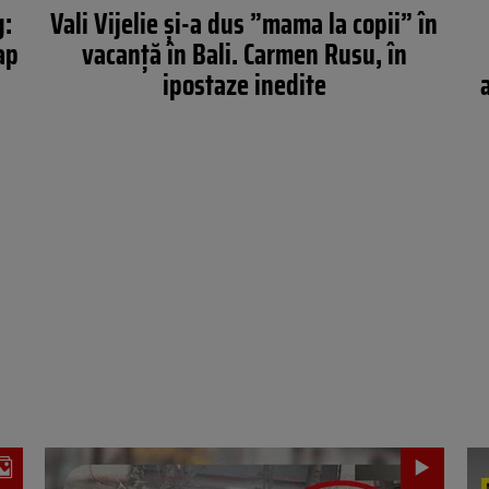
g:
Vali Vijelie și-a dus ”mama la copii” în
ap
vacanță în Bali. Carmen Rusu, în
ipostaze inedite