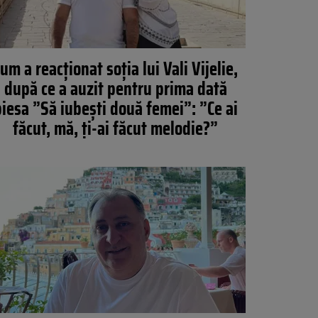
um a reacționat soția lui Vali Vijelie,
după ce a auzit pentru prima dată
iesa ”Să iubești două femei”: ”Ce ai
făcut, mă, ți-ai făcut melodie?”