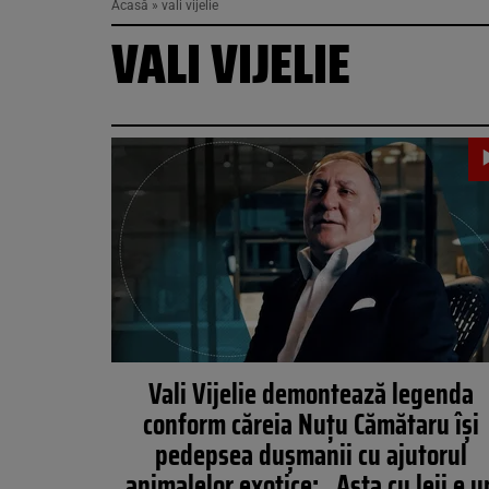
Acasă
»
vali vijelie
VALI VIJELIE
Vali Vijelie demontează legenda
conform căreia Nuțu Cămătaru își
pedepsea dușmanii cu ajutorul
animalelor exotice: „Asta cu leii e u