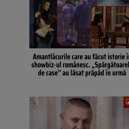
Amantlâcurile care au făcut istorie î
showbiz-ul românesc. „Spărgătoare
de case” au lăsat prăpăd în urmă