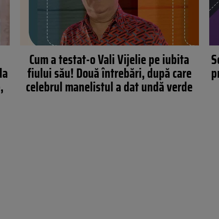
Cum a testat-o Vali Vijelie pe iubita
S
da
fiului său! Două întrebări, după care
p
,
celebrul manelistul a dat undă verde