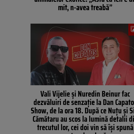
mit, n-avea treabă”
Vali Vijelie și Nuredin Beinur fac
dezvăluiri de senzație la Dan Capat
Show, de la ora 18. După ce Nuțu și S
Cămătaru au scos la lumină detalii d
trecutul lor, cei doi vin să își spună