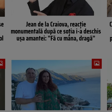
se
Jean de la Craiova, reacție
C
monumentală după ce soția i-a deschis
ol
ușa amantei: ”Fă cu mâna, dragă”
p