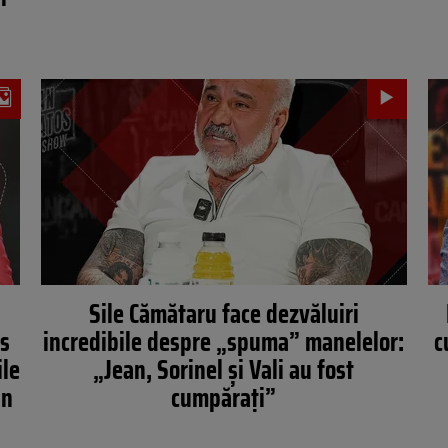
Sile Cămătaru face dezvăluiri
os
incredibile despre „spuma” manelelor:
c
ile
„Jean, Sorinel și Vali au fost
in
cumpărați”