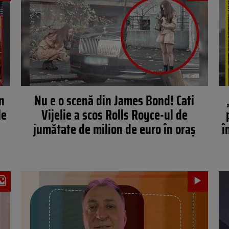
n
Nu e o scenă din James Bond! Cati
le
Vijelie a scos Rolls Royce-ul de
jumătate de milion de euro în oraș
î