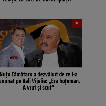
Nuțu Cămătaru a dezvăluit de ce l-a
ununat pe Vali Vijelie: „Era hoțoman.
A vrut și scut”