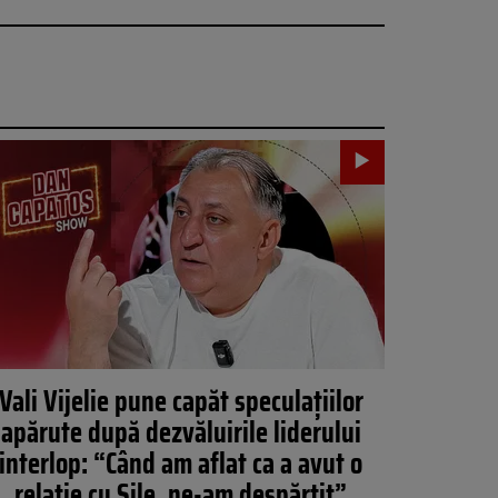
Vali Vijelie pune capăt speculațiilor
apărute după dezvăluirile liderului
interlop: “Când am aflat ca a avut o
relație cu Sile, ne-am despărțit”