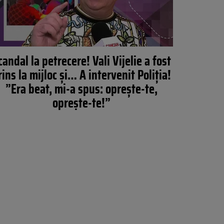
candal la petrecere! Vali Vijelie a fost
rins la mijloc și… A intervenit Poliția!
”Era beat, mi-a spus: oprește-te,
oprește-te!”