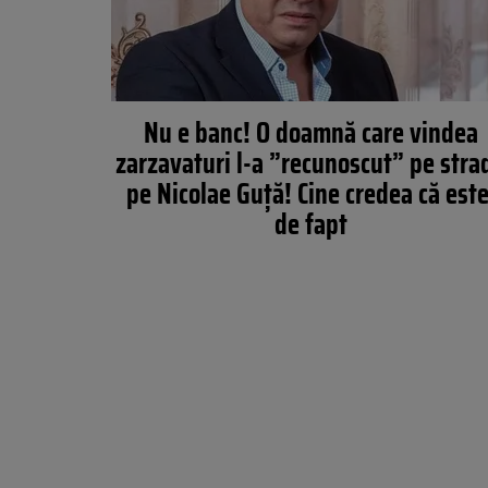
Nu e banc! O doamnă care vindea
zarzavaturi l-a ”recunoscut” pe stra
pe Nicolae Guță! Cine credea că este
de fapt