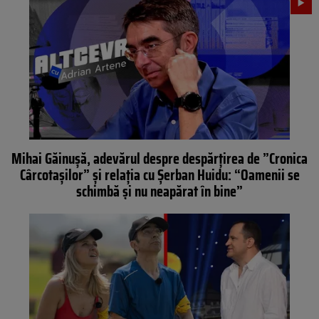
Mihai Găinuşă, adevărul despre despărţirea de ”Cronica
Cârcotaşilor” şi relaţia cu Şerban Huidu: “Oamenii se
schimbă şi nu neapărat în bine”