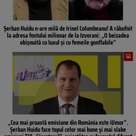
Șerban Huidu n-are milă de Irinel Columbeanu! A răbufnit
la adresa fostului milionar de la Izvorani: „O beizadea
obișnuită cu luxul și cu femeile gonflabile”
„Cea mai proastă emisiune din România este iUmor”.
Șerban Huidu face topul celor mai bune și mai slabe