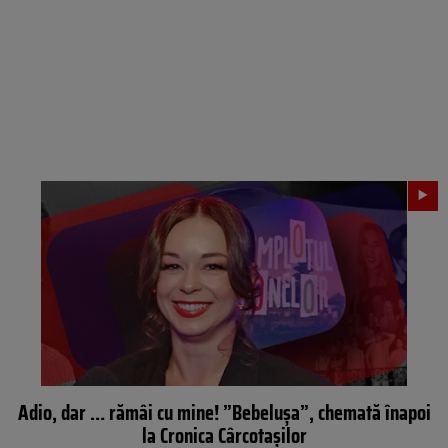
Adio, dar … rămâi cu mine! ”Bebelușa”, chemată înapoi
la Cronica Cârcotașilor