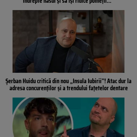
îndrepte nasul şi să își ridice pomeții…”
Șerban Huidu critică din nou „Insula Iubirii”! Atac dur la
adresa concurenților și a trendului fațetelor dentare