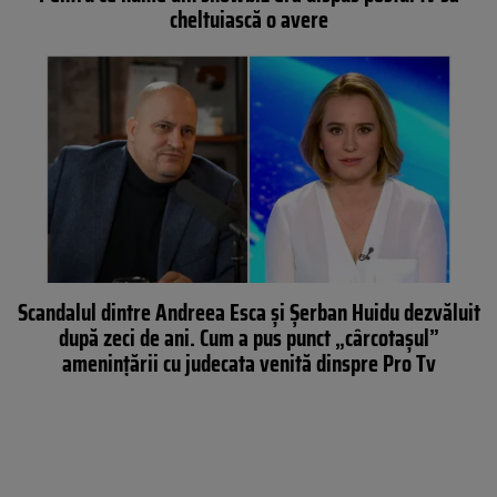
cheltuiască o avere
Scandalul dintre Andreea Esca și Șerban Huidu dezvăluit
după zeci de ani. Cum a pus punct „cârcotașul”
amenințării cu judecata venită dinspre Pro Tv