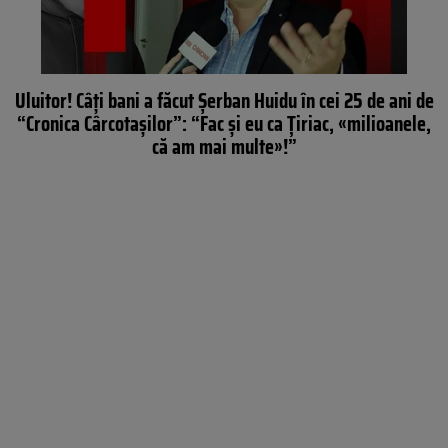
Uluitor! Câți bani a făcut Șerban Huidu în cei 25 de ani de
“Cronica Cârcotașilor”: “Fac și eu ca Țiriac, «milioanele,
că am mai multe»!”