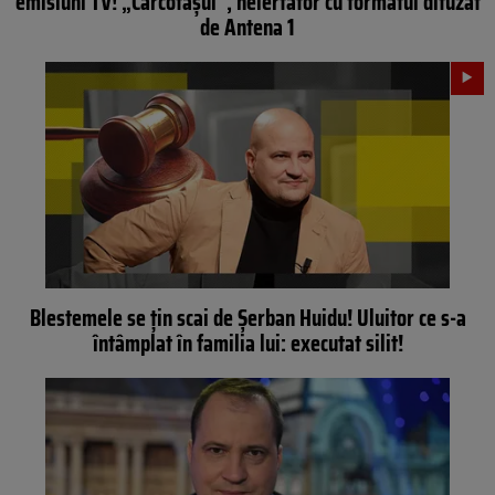
emisiuni TV! „Cârcotașul”, neiertător cu formatul difuzat
de Antena 1
Blestemele se țin scai de Șerban Huidu! Uluitor ce s-a
întâmplat în familia lui: executat silit!