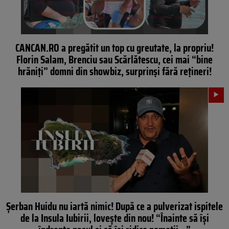
CANCAN.RO a pregătit un top cu greutate, la propriu!
Florin Salam, Brenciu sau Scărlătescu, cei mai “bine
hrăniți” domni din showbiz, surprinși fără rețineri!
Șerban Huidu nu iartă nimic! După ce a pulverizat ispitele
de la Insula Iubirii, lovește din nou! “Înainte să își