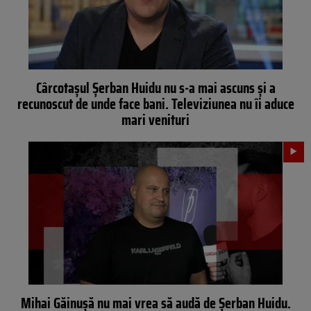
Cârcotașul Șerban Huidu nu s-a mai ascuns și a
recunoscut de unde face bani. Televiziunea nu îi aduce
mari venituri
Mihai Găinușă nu mai vrea să audă de Șerban Huidu.