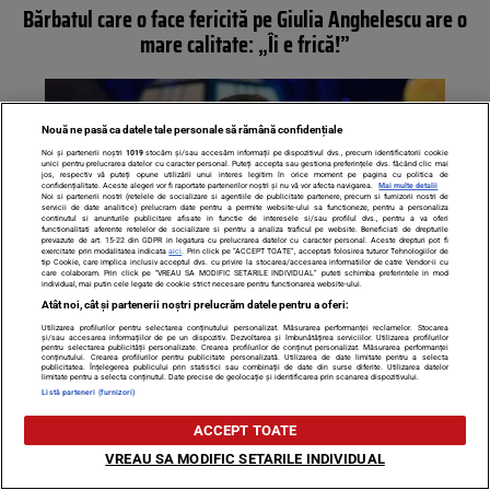
Bărbatul care o face fericită pe Giulia Anghelescu are o
mare calitate: „Îi e frică!”
Nouă ne pasă ca datele tale personale să rămână confidențiale
Noi și partenerii noștri
1019
stocăm și/sau accesăm informații pe dispozitivul dvs., precum identificatorii cookie
unici pentru prelucrarea datelor cu caracter personal. Puteți accepta sau gestiona preferințele dvs. făcând clic mai
jos, respectiv vă puteți opune utilizării unui interes legitim în orice moment pe pagina cu politica de
confidențialitate. Aceste alegeri vor fi raportate partenerilor noștri și nu vă vor afecta navigarea.
Mai multe detalii
Noi si partenerii nostri (retelele de socializare si agentiile de publicitate partenere, precum si furnizorii nostri de
servicii de date analitice) prelucram date pentru a permite website-ului sa functioneze, pentru a personaliza
continutul si anunturile publicitare afisate in functie de interesele si/sau profilul dvs., pentru a va oferi
functionalitati aferente retelelor de socializare si pentru a analiza traficul pe website. Beneficiati de drepturile
prevazute de art. 15-22 din GDPR in legatura cu prelucrarea datelor cu caracter personal. Aceste drepturi pot fi
exercitate prin modalitatea indicata
aici
. Prin click pe “ACCEPT TOATE”, acceptati folosirea tuturor Tehnologiilor de
tip Cookie, care implica inclusiv acceptul dvs. cu privire la stocarea/accesarea informatiilor de catre Vendor-ii cu
care colaboram. Prin click pe “VREAU SA MODIFIC SETARILE INDIVIDUAL” puteti schimba preferintele in mod
individual, mai putin cele legate de cookie strict necesare pentru functionarea website-ului.
Atât noi, cât și partenerii noștri prelucrăm datele pentru a oferi:
Șerban Huidu revine pe micile ecrane! Cu ce post TV a
Utilizarea profilurilor pentru selectarea conținutului personalizat. Măsurarea performanței reclamelor. Stocarea
și/sau accesarea informațiilor de pe un dispozitiv. Dezvoltarea și îmbunătățirea serviciilor. Utilizarea profilurilor
semnat și ce emisiune va prezenta
pentru selectarea publicității personalizate. Crearea profilurilor de conținut personalizat. Măsurarea performanței
conținutului. Crearea profilurilor pentru publicitate personalizată. Utilizarea de date limitate pentru a selecta
publicitatea. Înțelegerea publicului prin statistici sau combinații de date din surse diferite. Utilizarea datelor
limitate pentru a selecta conținutul. Date precise de geolocație și identificarea prin scanarea dispozitivului.
Listă parteneri (furnizori)
ACCEPT TOATE
VREAU SA MODIFIC SETARILE INDIVIDUAL