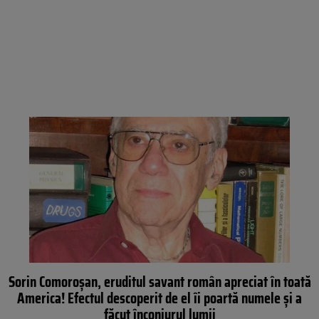
Sorin Comoroșan, eruditul savant român apreciat în toată
America! Efectul descoperit de el îi poartă numele și a
făcut înconjurul lumii