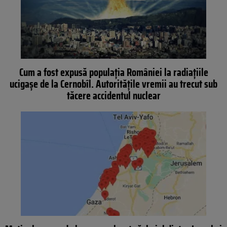
Cum a fost expusă populația României la radiațiile
ucigașe de la Cernobîl. Autoritățile vremii au trecut sub
tăcere accidentul nuclear