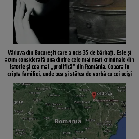
Văduva din București care a ucis 35 de bărbați. Este și
acum considerată una dintre cele mai mari criminale din
istorie și cea mai „prolifică” din România. Cobora în
cripta familiei, unde bea și stătea de vorbă cu cei uciși