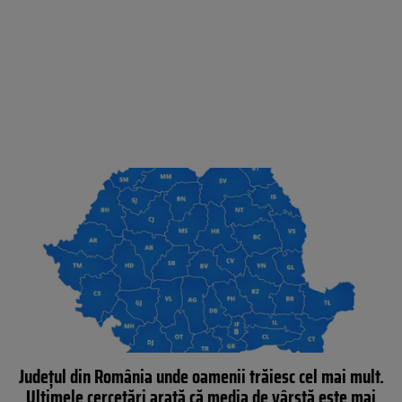
Județul din România unde oamenii trăiesc cel mai mult.
Ultimele cercetări arată că media de vârstă este mai