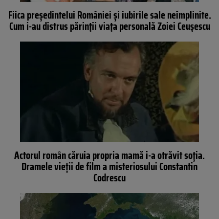
Fiica președintelui României și iubirile sale neîmplinite.
Cum i-au distrus părinții viața personală Zoiei Ceușescu
Actorul român căruia propria mamă i-a otrăvit soția.
Dramele vieții de film a misteriosului Constantin
Codrescu