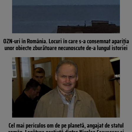
OZN-uri în România. Locuri în care s-a consemnat apariția
unor obiecte zburătoare necunoscute de-a lungul istoriei
Cel mai periculos om de pe planetă, angajat de statul