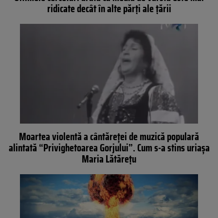
ridicate decât în alte părți ale țării
Moartea violentă a cântăreței de muzică populară
alintată “Privighetoarea Gorjului”. Cum s-a stins uriașa
Maria Lătărețu