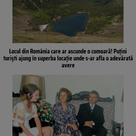
Locul din România care ar ascunde o comoară! Puțini
turiști ajung în superba locație unde s-ar afla o adevărată
avere