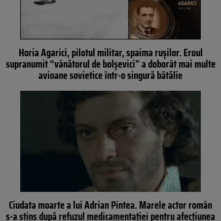
Horia Agarici, pilotul militar, spaima rușilor. Eroul
supranumit “vânătorul de bolșevici” a doborât mai multe
avioane sovietice într-o singură bătălie
Ciudata moarte a lui Adrian Pintea. Marele actor român
s-a stins după refuzul medicamentației pentru afecțiunea