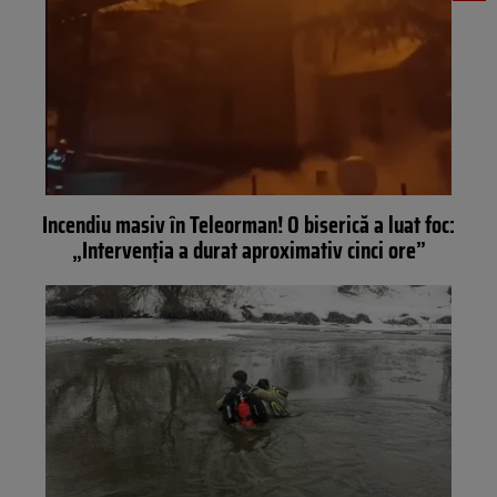
Incendiu masiv în Teleorman! O biserică a luat foc:
„Intervenția a durat aproximativ cinci ore”