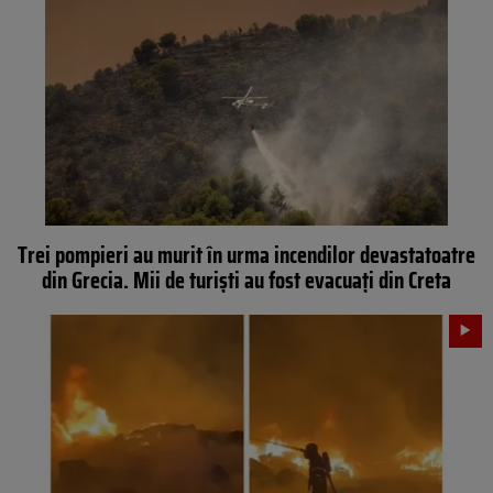
Trei pompieri au murit în urma incendilor devastatoatre
din Grecia. Mii de turiști au fost evacuați din Creta