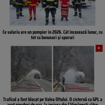
Ce salariu are un pompier în 2026. Cât încasează lunar, cu
tot cu bonusuri și sporuri
Traficul a fost blocat pe Valea Oltului. O cisternă cu GPL a
avut pierderi de gaz, la ieșirea din Călimănești către