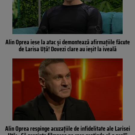
Alin Oprea iese la atac și demontează afirmațiile făcute
de Larisa Uță! Dovezi clare au ieșit la iveală
Alin Oprea respinge acuzațiile de infidelitate ale Larisei