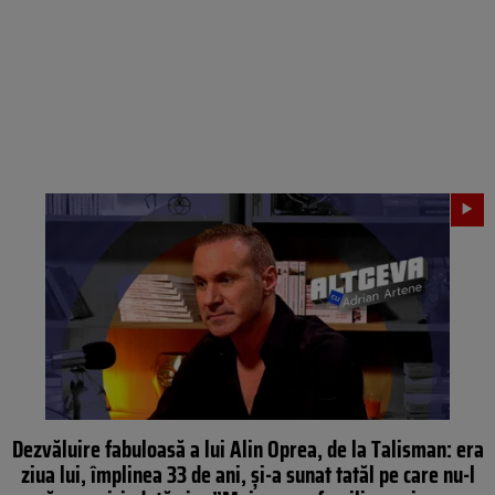
Dezvăluire fabuloasă a lui Alin Oprea, de la Talisman: era
ziua lui, împlinea 33 de ani, și-a sunat tatăl pe care nu-l