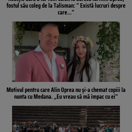
fostul său coleg de la Talisman: ” Există lucruri despre
care…”
Motivul pentru care Alin Oprea nu și-a chemat copiii la
nunta cu Medana. „Eu vreau să mă împac cu ei”