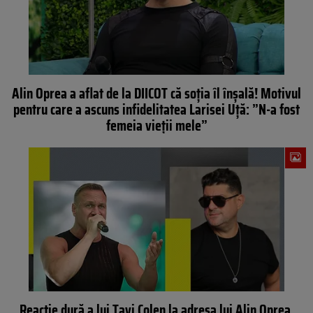
Alin Oprea a aflat de la DIICOT că soția îl înșală! Motivul
pentru care a ascuns infidelitatea Larisei Uță: ”N-a fost
femeia vieții mele”
Reacție dură a lui Tavi Colen la adresa lui Alin Oprea,