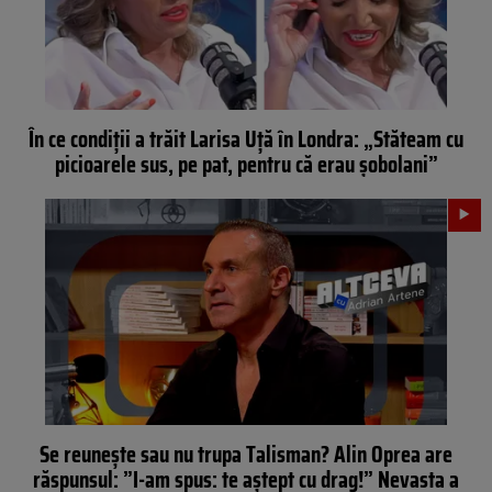
În ce condiții a trăit Larisa Uță în Londra: „Stăteam cu
picioarele sus, pe pat, pentru că erau șobolani”
Se reunește sau nu trupa Talisman? Alin Oprea are
răspunsul: ”I-am spus: te aștept cu drag!” Nevasta a