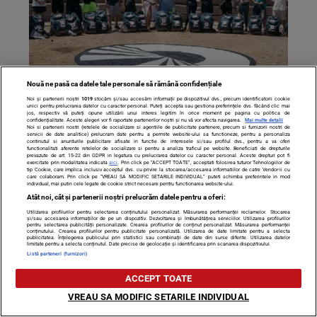
Nouă ne pasă ca datele tale personale să rămână confidențiale
Echipa care nu a mai ajuns la Asia Express, de la Antena
Noi și partenerii noștri
1019
stocăm și/sau accesăm informații pe dispozitivul dvs., precum identificatorii cookie
unici pentru prelucrarea datelor cu caracter personal. Puteți accepta sau gestiona preferințele dvs. făcând clic mai
1. Un celebru cântăreț român a refuzat oferta financiară a
jos, respectiv vă puteți opune utilizării unui interes legitim în orice moment pe pagina cu politica de
confidențialitate. Aceste alegeri vor fi raportate partenerilor noștri și nu vă vor afecta navigarea.
Mai multe detalii
postului tv
Noi si partenerii nostri (retelele de socializare si agentiile de publicitate partenere, precum si furnizorii nostri de
servicii de date analitice) prelucram date pentru a permite website-ului sa functioneze, pentru a personaliza
continutul si anunturile publicitare afisate in functie de interesele si/sau profilul dvs., pentru a va oferi
functionalitati aferente retelelor de socializare si pentru a analiza traficul pe website. Beneficiati de drepturile
prevazute de art. 15-22 din GDPR in legatura cu prelucrarea datelor cu caracter personal. Aceste drepturi pot fi
exercitate prin modalitatea indicata
aici
. Prin click pe “ACCEPT TOATE”, acceptati folosirea tuturor Tehnologiilor de
tip Cookie, care implica inclusiv acceptul dvs. cu privire la stocarea/accesarea informatiilor de catre Vendor-ii cu
care colaboram. Prin click pe “VREAU SA MODIFIC SETARILE INDIVIDUAL” puteti schimba preferintele in mod
individual, mai putin cele legate de cookie strict necesare pentru functionarea website-ului.
Atât noi, cât și partenerii noștri prelucrăm datele pentru a oferi:
Utilizarea profilurilor pentru selectarea conținutului personalizat. Măsurarea performanței reclamelor. Stocarea
și/sau accesarea informațiilor de pe un dispozitiv. Dezvoltarea și îmbunătățirea serviciilor. Utilizarea profilurilor
pentru selectarea publicității personalizate. Crearea profilurilor de conținut personalizat. Măsurarea performanței
conținutului. Crearea profilurilor pentru publicitate personalizată. Utilizarea de date limitate pentru a selecta
publicitatea. Înțelegerea publicului prin statistici sau combinații de date din surse diferite. Utilizarea datelor
limitate pentru a selecta conținutul. Date precise de geolocație și identificarea prin scanarea dispozitivului.
Listă parteneri (furnizori)
ACCEPT TOATE
VREAU SA MODIFIC SETARILE INDIVIDUAL