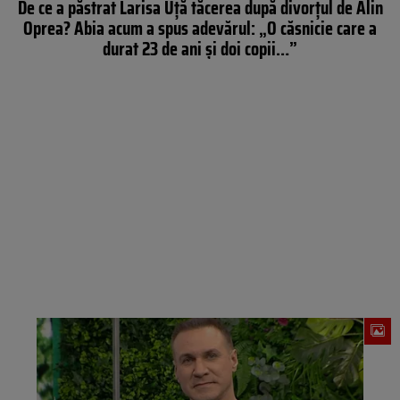
De ce a păstrat Larisa Uță tăcerea după divorțul de Alin
Oprea? Abia acum a spus adevărul: „O căsnicie care a
durat 23 de ani și doi copii…”