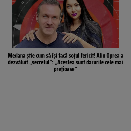
Medana ştie cum să îşi facă soţul fericit! Alin Oprea a
dezvăluit „secretul”: „Acestea sunt darurile cele mai
prețioase”