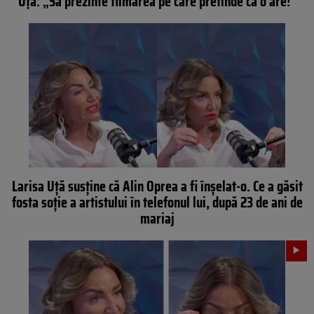
Uță: „Să prezinte filmarea pe care pretinde că o are!”
Larisa Uță susține că Alin Oprea a fi înșelat-o. Ce a găsit
fosta soție a artistului în telefonul lui, după 23 de ani de
mariaj