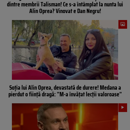
dintre membrii Talisman! Ce s-a întâmplat la nunta lui
Alin Oprea? Vinovat e Dan Negru!
Soția lui Alin Oprea, devastată de durere! Medana a
pierdut o ființă dragă: ”M-a învățat lecții valoroase”