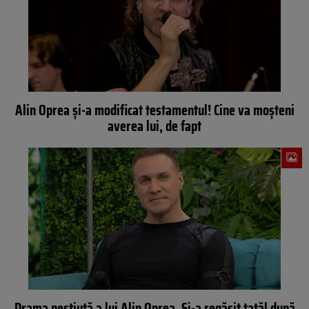
Alin Oprea și-a modificat testamentul! Cine va moșteni
averea lui, de fapt
Drama neștiută a lui Alin Oprea. Și-a regăsit tatăl după