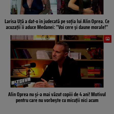
Larisa Uță a dat-o în judecată pe soția lui Alin Oprea. Ce
acuzații îi aduce Medanei: ”Voi cere și daune morale!”
Alin Oprea nu și-a mai văzut copiii de 4 ani! Motivul
pentru care nu vorbește cu micuții nici acum