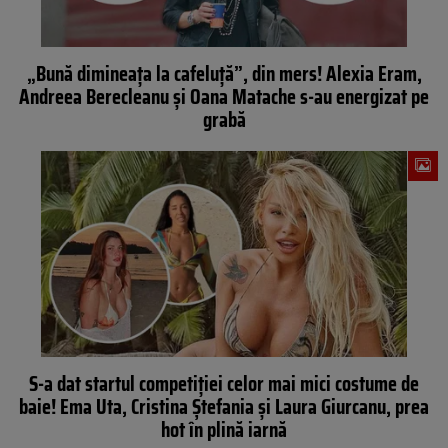
„Bună dimineața la cafeluță”, din mers! Alexia Eram,
Andreea Berecleanu și Oana Matache s-au energizat pe
grabă
S-a dat startul competiției celor mai mici costume de
baie! Ema Uta, Cristina Ștefania și Laura Giurcanu, prea
hot în plină iarnă