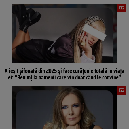
A ieșit șifonată din 2025 și face curățenie totală în viața
ei: “Renunț la oamenii care vin doar când le convine”