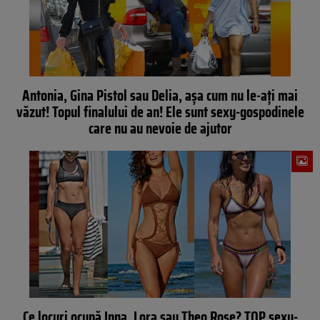
Antonia, Gina Pistol sau Delia, așa cum nu le-ați mai
văzut! Topul finalului de an! Ele sunt sexy-gospodinele
care nu au nevoie de ajutor
Ce locuri ocupă Inna, Lora sau Theo Rose? TOP sexy-