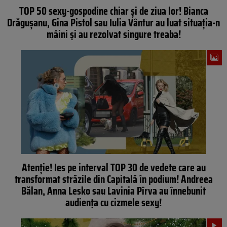
TOP 50 sexy-gospodine chiar şi de ziua lor! Bianca
Drăguşanu, Gina Pistol sau Iulia Vântur au luat situaţia-n
mâini şi au rezolvat singure treaba!
Atenţie! Ies pe interval TOP 30 de vedete care au
transformat străzile din Capitală în podium! Andreea
Bălan, Anna Lesko sau Lavinia Pîrva au înnebunit
audienţa cu cizmele sexy!