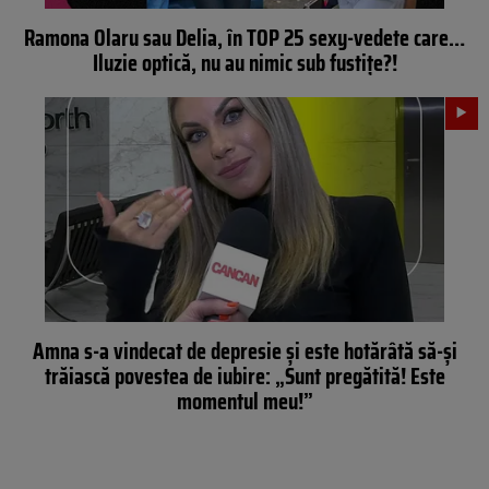
Ramona Olaru sau Delia, în TOP 25 sexy-vedete care…
Iluzie optică, nu au nimic sub fustițe?!
Amna s-a vindecat de depresie și este hotărâtă să-și
trăiască povestea de iubire: „Sunt pregătită! Este
momentul meu!”