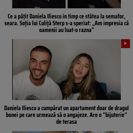
Ce a pățit Daniela Iliescu în timp ce stătea la semafor,
seara. Soția lui Culiță Sterp s-a speriat: „Am impresia că
oamenii au luat-o razna”
Daniela Iliescu a cumpărat un apartament doar de dragul
bonei pe care urmează să o angajeze. Are o ”bijuterie”
de terasa