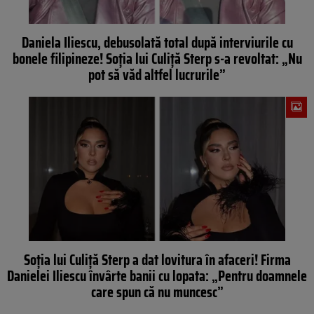
Daniela Iliescu, debusolată total după interviurile cu
bonele filipineze! Soția lui Culiță Sterp s-a revoltat: „Nu
pot să văd altfel lucrurile”
Soția lui Culiță Sterp a dat lovitura în afaceri! Firma
Danielei Iliescu învârte banii cu lopata: „Pentru doamnele
care spun că nu muncesc”