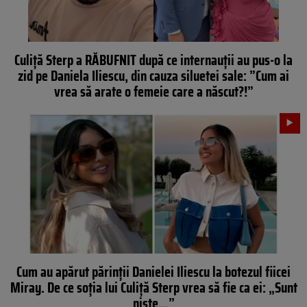
Culiță Sterp a RĂBUFNIT după ce internauții au pus-o la
zid pe Daniela Iliescu, din cauza siluetei sale: ”Cum ai
vrea să arate o femeie care a născut?!”
Cum au apărut părinții Danielei Iliescu la botezul fiicei
Miray. De ce soția lui Culiță Sterp vrea să fie ca ei: „Sunt
niște…”