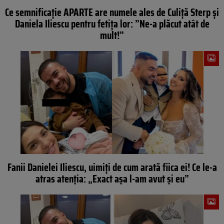
Ce semnificație APARTE are numele ales de Culiță Sterp și
Daniela Iliescu pentru fetița lor: ”Ne-a plăcut atât de
mult!”
Fanii Danielei Iliescu, uimiți de cum arată fiica ei! Ce le-a
atras atenția: „Exact așa l-am avut și eu”