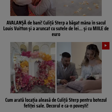
AVALANȘĂ de bani! Culiță Sterp a băgat mâna în sacul
Louis Vuitton și a aruncat cu sutele de lei… și cu MIILE de
euro
Cum arată locația aleasă de Culiță Sterp pentru botezul
fetiței sale. Decorul e ca-n povești!