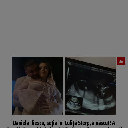
Daniela Iliescu, soția lui Culiță Sterp, a născut! A