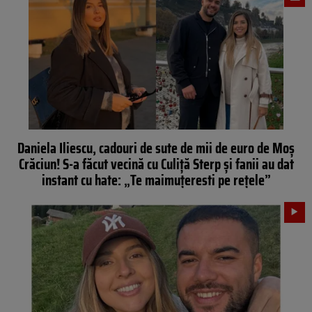
Daniela Iliescu, cadouri de sute de mii de euro de Moș
Crăciun! S-a făcut vecină cu Culiță Sterp și fanii au dat
instant cu hate: „Te maimuțeresti pe rețele”