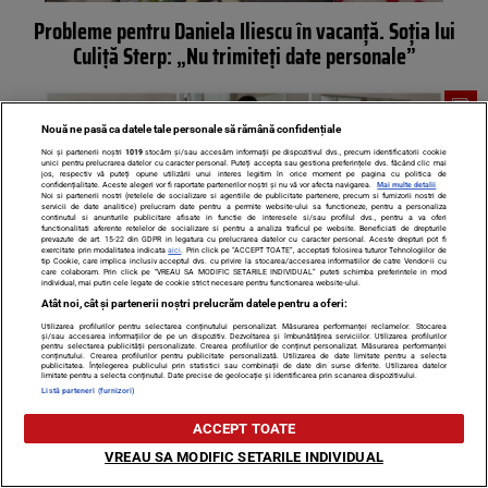
Probleme pentru Daniela Iliescu în vacanță. Soția lui
Culiță Sterp: „Nu trimiteți date personale”
Nouă ne pasă ca datele tale personale să rămână confidențiale
Noi și partenerii noștri
1019
stocăm și/sau accesăm informații pe dispozitivul dvs., precum identificatorii cookie
unici pentru prelucrarea datelor cu caracter personal. Puteți accepta sau gestiona preferințele dvs. făcând clic mai
jos, respectiv vă puteți opune utilizării unui interes legitim în orice moment pe pagina cu politica de
confidențialitate. Aceste alegeri vor fi raportate partenerilor noștri și nu vă vor afecta navigarea.
Mai multe detalii
Noi si partenerii nostri (retelele de socializare si agentiile de publicitate partenere, precum si furnizorii nostri de
servicii de date analitice) prelucram date pentru a permite website-ului sa functioneze, pentru a personaliza
continutul si anunturile publicitare afisate in functie de interesele si/sau profilul dvs., pentru a va oferi
functionalitati aferente retelelor de socializare si pentru a analiza traficul pe website. Beneficiati de drepturile
prevazute de art. 15-22 din GDPR in legatura cu prelucrarea datelor cu caracter personal. Aceste drepturi pot fi
exercitate prin modalitatea indicata
aici
. Prin click pe “ACCEPT TOATE”, acceptati folosirea tuturor Tehnologiilor de
tip Cookie, care implica inclusiv acceptul dvs. cu privire la stocarea/accesarea informatiilor de catre Vendor-ii cu
care colaboram. Prin click pe “VREAU SA MODIFIC SETARILE INDIVIDUAL” puteti schimba preferintele in mod
individual, mai putin cele legate de cookie strict necesare pentru functionarea website-ului.
Atât noi, cât și partenerii noștri prelucrăm datele pentru a oferi:
Utilizarea profilurilor pentru selectarea conținutului personalizat. Măsurarea performanței reclamelor. Stocarea
Cum a răspuns Daniela Iliescu, după ce a fost criticată dur
și/sau accesarea informațiilor de pe un dispozitiv. Dezvoltarea și îmbunătățirea serviciilor. Utilizarea profilurilor
pentru selectarea publicității personalizate. Crearea profilurilor de conținut personalizat. Măsurarea performanței
pentru vestimentația de gravidă: ”Acoperă zonele
conținutului. Crearea profilurilor pentru publicitate personalizată. Utilizarea de date limitate pentru a selecta
publicitatea. Înțelegerea publicului prin statistici sau combinații de date din surse diferite. Utilizarea datelor
limitate pentru a selecta conținutul. Date precise de geolocație și identificarea prin scanarea dispozitivului.
nașpa…”
Listă parteneri (furnizori)
ACCEPT TOATE
VREAU SA MODIFIC SETARILE INDIVIDUAL