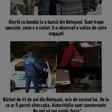
Alertă cu bombă la o bancă din Botoșani. Sunt trupe
speciale, zona s-a izolat. S-a observat o valiza de catre
angajați
Bărbat de 41 de ani din Botoșani, ucis de vecinul lui. De la
ce ar fi pornit altercația. Autoritățile sunt consternate:
„Nu pot să îmi explic furia”