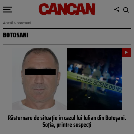
Acasă
»
botosani
BOTOSANI
Răsturnare de situație în cazul lui Iulian din Botoșani.
Soția, printre suspecți