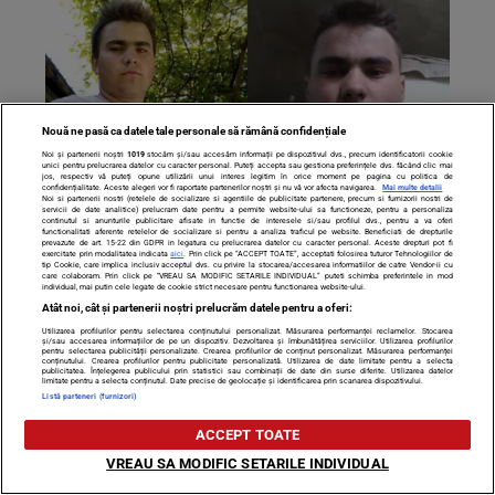
Nouă ne pasă ca datele tale personale să rămână confidențiale
Noi și partenerii noștri
1019
stocăm și/sau accesăm informații pe dispozitivul dvs., precum identificatorii cookie
unici pentru prelucrarea datelor cu caracter personal. Puteți accepta sau gestiona preferințele dvs. făcând clic mai
jos, respectiv vă puteți opune utilizării unui interes legitim în orice moment pe pagina cu politica de
confidențialitate. Aceste alegeri vor fi raportate partenerilor noștri și nu vă vor afecta navigarea.
Mai multe detalii
Noi si partenerii nostri (retelele de socializare si agentiile de publicitate partenere, precum si furnizorii nostri de
servicii de date analitice) prelucram date pentru a permite website-ului sa functioneze, pentru a personaliza
continutul si anunturile publicitare afisate in functie de interesele si/sau profilul dvs., pentru a va oferi
functionalitati aferente retelelor de socializare si pentru a analiza traficul pe website. Beneficiati de drepturile
BREAKING | Tiberiu Posteucă a murit în timp ce făcea un
prevazute de art. 15-22 din GDPR in legatura cu prelucrarea datelor cu caracter personal. Aceste drepturi pot fi
exercitate prin modalitatea indicata
aici
. Prin click pe “ACCEPT TOATE”, acceptati folosirea tuturor Tehnologiilor de
grătar cu familia
tip Cookie, care implica inclusiv acceptul dvs. cu privire la stocarea/accesarea informatiilor de catre Vendor-ii cu
care colaboram. Prin click pe “VREAU SA MODIFIC SETARILE INDIVIDUAL” puteti schimba preferintele in mod
individual, mai putin cele legate de cookie strict necesare pentru functionarea website-ului.
Atât noi, cât și partenerii noștri prelucrăm datele pentru a oferi:
Utilizarea profilurilor pentru selectarea conținutului personalizat. Măsurarea performanței reclamelor. Stocarea
și/sau accesarea informațiilor de pe un dispozitiv. Dezvoltarea și îmbunătățirea serviciilor. Utilizarea profilurilor
pentru selectarea publicității personalizate. Crearea profilurilor de conținut personalizat. Măsurarea performanței
conținutului. Crearea profilurilor pentru publicitate personalizată. Utilizarea de date limitate pentru a selecta
publicitatea. Înțelegerea publicului prin statistici sau combinații de date din surse diferite. Utilizarea datelor
limitate pentru a selecta conținutul. Date precise de geolocație și identificarea prin scanarea dispozitivului.
Listă parteneri (furnizori)
ACCEPT TOATE
VREAU SA MODIFIC SETARILE INDIVIDUAL