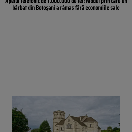
Apelul telefonic de 1.000.000 de lei! Modul prin care un
bărbat din Botoșani a rămas fără economiile sale