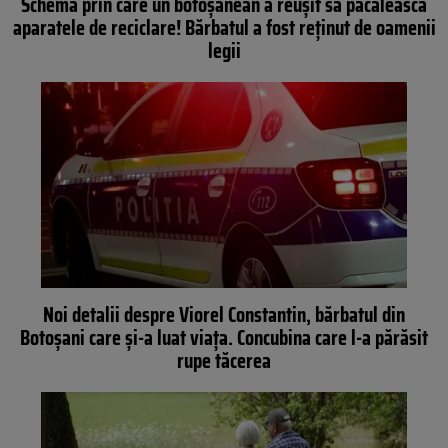
Schema prin care un botoșănean a reușit să păcălească
aparatele de reciclare! Bărbatul a fost reținut de oamenii
legii
Noi detalii despre Viorel Constantin, bărbatul din
Botoşani care şi-a luat viaţa. Concubina care l-a părăsit
rupe tăcerea