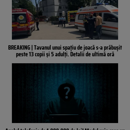
BREAKING | Tavanul unui spațiu de joacă s-a prăbușit
peste 13 copii și 5 adulți. Detalii de ultimă oră