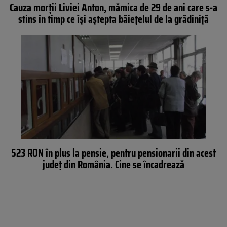
Cauza morții Liviei Anton, mămica de 29 de ani care s-a
stins în timp ce își aștepta băiețelul de la grădiniță
523 RON în plus la pensie, pentru pensionarii din acest
județ din România. Cine se încadrează