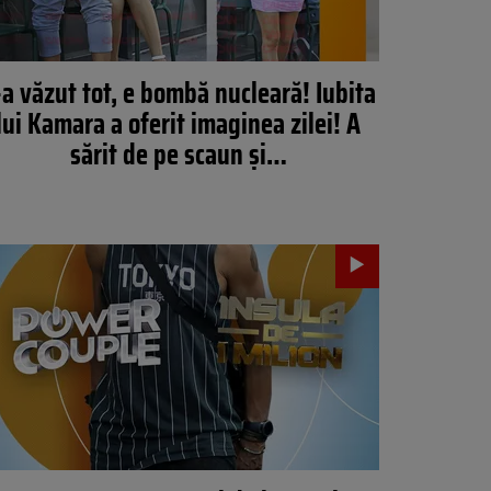
-a văzut tot, e bombă nucleară! Iubita
lui Kamara a oferit imaginea zilei! A
sărit de pe scaun și…