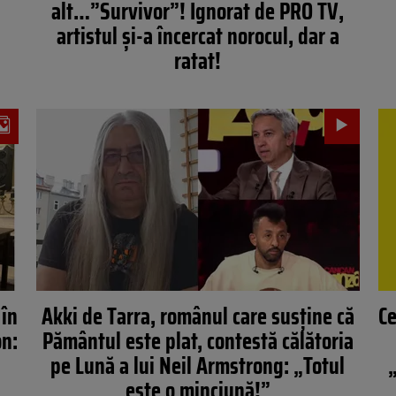
alt…”Survivor”! Ignorat de PRO TV,
artistul și-a încercat norocul, dar a
ratat!
 în
Akki de Tarra, românul care susține că
Ce
on:
Pământul este plat, contestă călătoria
pe Lună a lui Neil Armstrong: „Totul
este o minciună!”