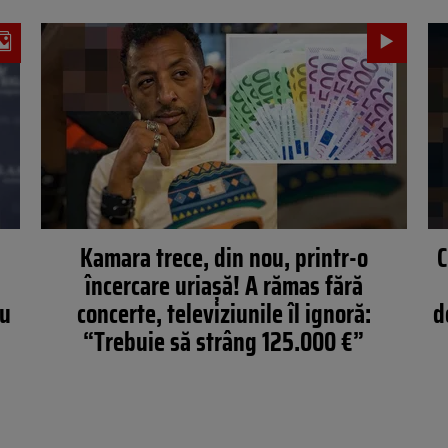
Kamara trece, din nou, printr-o
C
încercare uriașă! A rămas fără
cu
concerte, televiziunile îl ignoră:
d
“Trebuie să strâng 125.000 €”