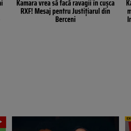
ai
Kamara vrea să facă ravagii în cușca
K
RXF! Mesaj pentru Justițiarul din
m
e
Berceni
I
EX