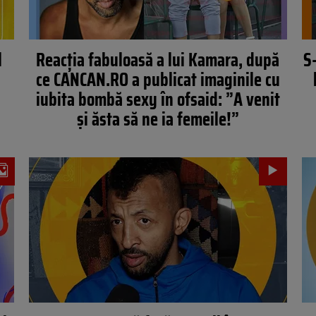
l
Reacția fabuloasă a lui Kamara, după
S
ce CANCAN.RO a publicat imaginile cu
iubita bombă sexy în ofsaid: ”A venit
și ăsta să ne ia femeile!”