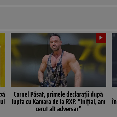
upă
Cornel Păsat, primele declarații după
lul
lupta cu Kamara de la RXF: ”Inițial, am
în
cerut alt adversar”