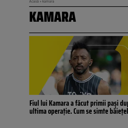
Acasă
»
kamara
KAMARA
Fiul lui Kamara a făcut primii pași d
ultima operație. Cum se simte băiețe