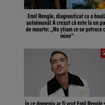
Emil Rengle, diagnosticat cu o boal
autoimună! A crezut că este la un p
de moarte: „Nu știam ce se petrece 
mine”
În ce domeniu ar fi vrut Emil Rengle 