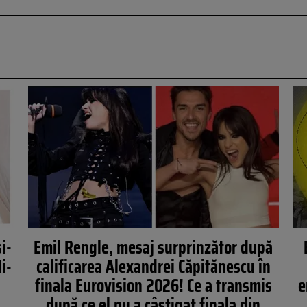
i-
Emil Rengle, mesaj surprinzător după
i-
calificarea Alexandrei Căpitănescu în
finala Eurovision 2026! Ce a transmis
e
după ce el nu a câștigat finala din