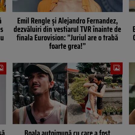
ă
Emil Rengle și Alejandro Fernandez,
as
dezvăluiri din vestiarul TVR înainte de
cu
finala Eurovision: ”Juriul are o trabă
foarte grea!”
să
Boala autoimună cu care a fost