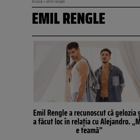
Acasă
»
emil rengle
EMIL RENGLE
Emil Rengle a recunoscut că gelozia ș
a făcut loc în relația cu Alejandro. „M
e teamă”