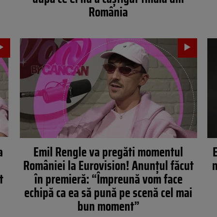
România
a
Emil Rengle va pregăti momentul
E
României la Eurovision! Anunțul făcut
n
t
în premieră: “Împreună vom face
echipă ca ea să pună pe scenă cel mai
bun moment”