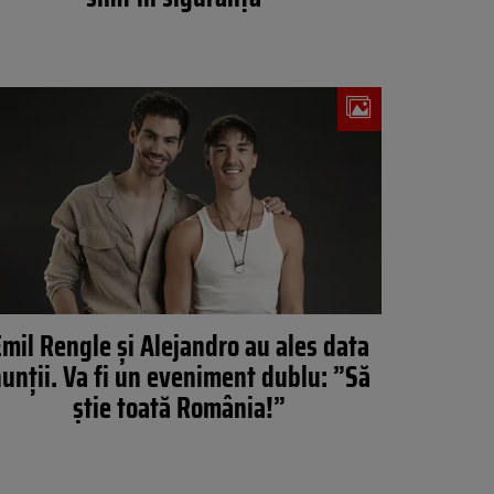
mil Rengle și Alejandro au ales data
unții. Va fi un eveniment dublu: ”Să
știe toată România!”