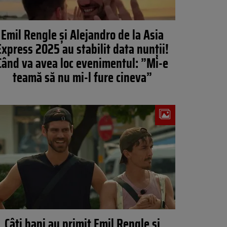
Emil Rengle și Alejandro de la Asia
Express 2025 au stabilit data nunții!
Când va avea loc evenimentul: ”Mi-e
teamă să nu mi-l fure cineva”
Câți bani au primit Emil Rengle și