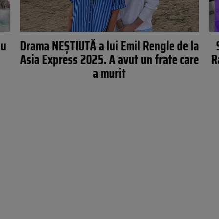
au
Drama NEȘTIUTĂ a lui Emil Rengle de la
Asia Express 2025. A avut un frate care
R
a murit