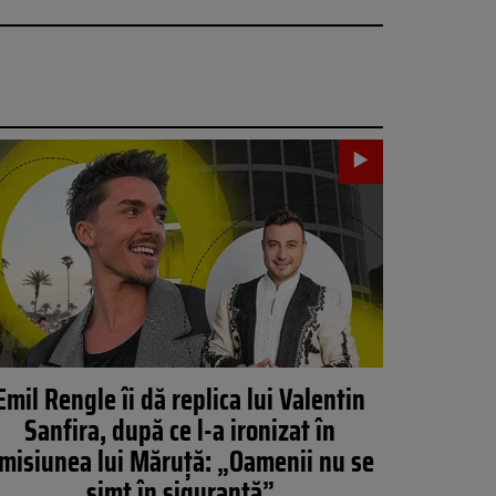
Emil Rengle îi dă replica lui Valentin
Sanfira, după ce l-a ironizat în
misiunea lui Măruță: „Oamenii nu se
simt în siguranță”