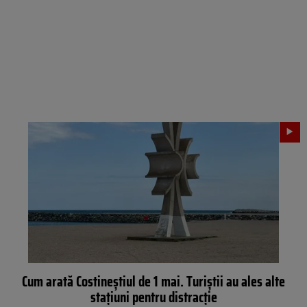
Cum arată Costineștiul de 1 mai. Turiștii au ales alte
stațiuni pentru distracție