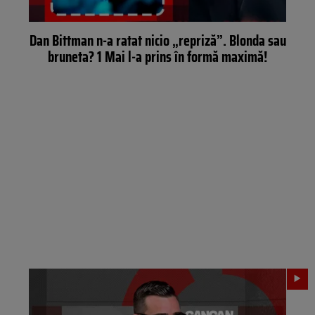
Dan Bittman n-a ratat nicio „repriză”. Blonda sau
bruneta? 1 Mai l-a prins în formă maximă!