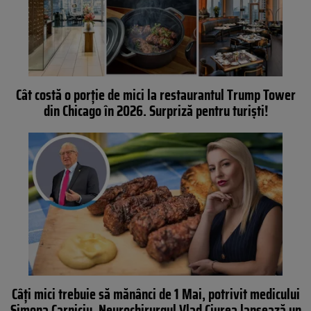
Cât costă o porție de mici la restaurantul Trump Tower
din Chicago în 2026. Surpriză pentru turiști!
Câți mici trebuie să mănânci de 1 Mai, potrivit medicului
Simona Carniciu. Neurochirurgul Vlad Ciurea lansează un