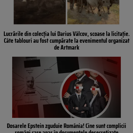
Lucrările din colecția lui Darius Vâlcov, scoase la licitaţie.
Câte tablouri au fost cumpărate la evenimentul organizat
de Artmark
Dosarele Epstein zguduie România! Cine sunt complicii
români care apar în documentele desecretizate