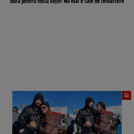
dură pentru fosta soție! Nu mai e cale de întoarcere