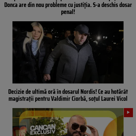
Donca are din nou probleme cu justiția. S-a deschis dosar
penal!
Decizie de ultimă oră în dosarul Nordis! Ce au hotărât
magistrații pentru Valdimir Ciorbă, soțul Laurei Vicol