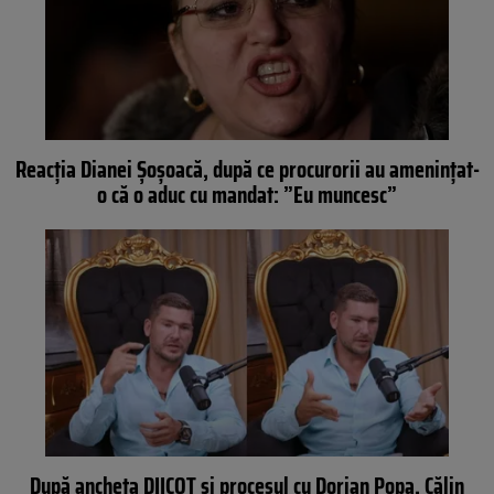
Reacția Dianei Șoșoacă, după ce procurorii au amenințat-
o că o aduc cu mandat: ”Eu muncesc”
După ancheta DIICOT și procesul cu Dorian Popa, Călin