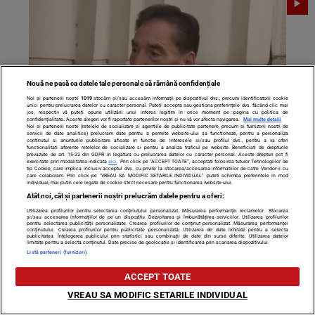
Nouă ne pasă ca datele tale personale să rămână confidențiale
Noi și partenerii noștri
1019
stocăm și/sau accesăm informații pe dispozitivul dvs., precum identificatorii cookie
unici pentru prelucrarea datelor cu caracter personal. Puteți accepta sau gestiona preferințele dvs. făcând clic mai
jos, respectiv vă puteți opune utilizării unui interes legitim în orice moment pe pagina cu politica de
confidențialitate. Aceste alegeri vor fi raportate partenerilor noștri și nu vă vor afecta navigarea.
Mai multe detalii
Noi si partenerii nostri (retelele de socializare si agentiile de publicitate partenere, precum si furnizorii nostri de
servicii de date analitice) prelucram date pentru a permite website-ului sa functioneze, pentru a personaliza
continutul si anunturile publicitare afisate in functie de interesele si/sau profilul dvs., pentru a va oferi
functionalitati aferente retelelor de socializare si pentru a analiza traficul pe website. Beneficiati de drepturile
Petre Roman, chemat la Parchetul General în dosarul
prevazute de art. 15-22 din GDPR in legatura cu prelucrarea datelor cu caracter personal. Aceste drepturi pot fi
exercitate prin modalitatea indicata
aici
. Prin click pe “ACCEPT TOATE”, acceptati folosirea tuturor Tehnologiilor de
Mineriada. Cum se apără: „Eu eram cel venit de…”
tip Cookie, care implica inclusiv acceptul dvs. cu privire la stocarea/accesarea informatiilor de catre Vendor-ii cu
care colaboram. Prin click pe “VREAU SA MODIFIC SETARILE INDIVIDUAL” puteti schimba preferintele in mod
individual, mai putin cele legate de cookie strict necesare pentru functionarea website-ului.
Atât noi, cât și partenerii noștri prelucrăm datele pentru a oferi:
Utilizarea profilurilor pentru selectarea conținutului personalizat. Măsurarea performanței reclamelor. Stocarea
și/sau accesarea informațiilor de pe un dispozitiv. Dezvoltarea și îmbunătățirea serviciilor. Utilizarea profilurilor
pentru selectarea publicității personalizate. Crearea profilurilor de conținut personalizat. Măsurarea performanței
conținutului. Crearea profilurilor pentru publicitate personalizată. Utilizarea de date limitate pentru a selecta
publicitatea. Înțelegerea publicului prin statistici sau combinații de date din surse diferite. Utilizarea datelor
limitate pentru a selecta conținutul. Date precise de geolocație și identificarea prin scanarea dispozitivului.
Listă parteneri (furnizori)
ACCEPT TOATE
VREAU SA MODIFIC SETARILE INDIVIDUAL