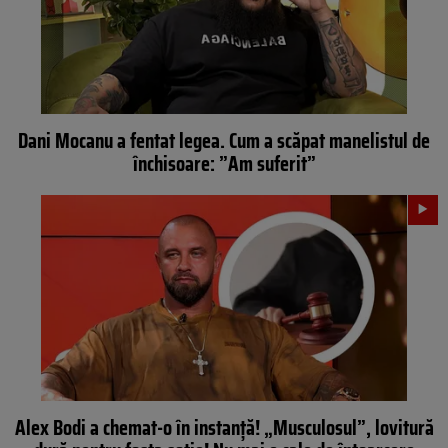
Dani Mocanu a fentat legea. Cum a scăpat manelistul de
închisoare: ”Am suferit”
Alex Bodi a chemat-o în instanță! „Musculosul”, lovitură