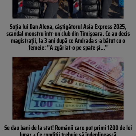
Soția lui Dan Alexa, câștigătorul Asia Express 2025,
scandal monstru într-un club din Timișoara. Ce au decis
magistrații, la 3 ani după ce Andrada s-a bătut cu o
femeie: ”A zgâriat-o pe spate și…”
Se dau bani de la stat! Românii care pot primi 1200 de lei
lunar + Ce condiții trebuie să îndeplinească