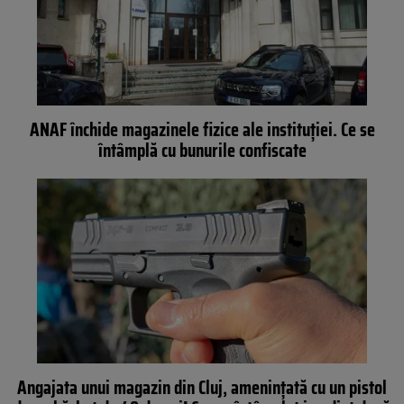
ANAF închide magazinele fizice ale instituției. Ce se
întâmplă cu bunurile confiscate
Angajata unui magazin din Cluj, amenințată cu un pistol