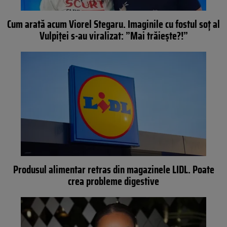
Cum arată acum Viorel Stegaru. Imaginile cu fostul soț al
Vulpiței s-au viralizat: ”Mai trăiește?!”
Produsul alimentar retras din magazinele LIDL. Poate
crea probleme digestive