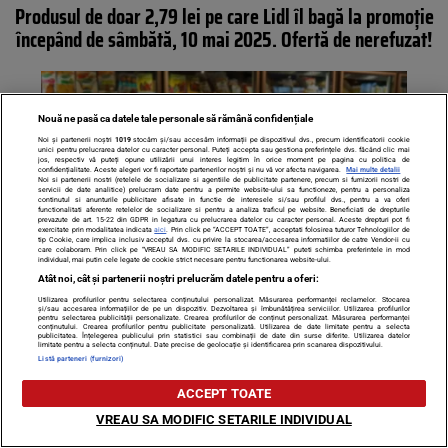
Produsul de doar 2,79 lei pe care Lidl îl bagă la promoție
începând de sâmbătă, 10 mai 2025. Ofertă de nerefuzat!
Nouă ne pasă ca datele tale personale să rămână confidențiale
Noi și partenerii noștri
1019
stocăm și/sau accesăm informații pe dispozitivul dvs., precum identificatorii cookie
unici pentru prelucrarea datelor cu caracter personal. Puteți accepta sau gestiona preferințele dvs. făcând clic mai
jos, respectiv vă puteți opune utilizării unui interes legitim în orice moment pe pagina cu politica de
confidențialitate. Aceste alegeri vor fi raportate partenerilor noștri și nu vă vor afecta navigarea.
Mai multe detalii
Noi si partenerii nostri (retelele de socializare si agentiile de publicitate partenere, precum si furnizorii nostri de
servicii de date analitice) prelucram date pentru a permite website-ului sa functioneze, pentru a personaliza
continutul si anunturile publicitare afisate in functie de interesele si/sau profilul dvs., pentru a va oferi
functionalitati aferente retelelor de socializare si pentru a analiza traficul pe website. Beneficiati de drepturile
prevazute de art. 15-22 din GDPR in legatura cu prelucrarea datelor cu caracter personal. Aceste drepturi pot fi
exercitate prin modalitatea indicata
aici
. Prin click pe “ACCEPT TOATE”, acceptati folosirea tuturor Tehnologiilor de
tip Cookie, care implica inclusiv acceptul dvs. cu privire la stocarea/accesarea informatiilor de catre Vendor-ii cu
care colaboram. Prin click pe “VREAU SA MODIFIC SETARILE INDIVIDUAL” puteti schimba preferintele in mod
individual, mai putin cele legate de cookie strict necesare pentru functionarea website-ului.
Atât noi, cât și partenerii noștri prelucrăm datele pentru a oferi:
Cel mai ieftin supermarket din România. Unde faci
Utilizarea profilurilor pentru selectarea conținutului personalizat. Măsurarea performanței reclamelor. Stocarea
și/sau accesarea informațiilor de pe un dispozitiv. Dezvoltarea și îmbunătățirea serviciilor. Utilizarea profilurilor
economii + BONUS: unde rămâi fără bani
pentru selectarea publicității personalizate. Crearea profilurilor de conținut personalizat. Măsurarea performanței
conținutului. Crearea profilurilor pentru publicitate personalizată. Utilizarea de date limitate pentru a selecta
publicitatea. Înțelegerea publicului prin statistici sau combinații de date din surse diferite. Utilizarea datelor
limitate pentru a selecta conținutul. Date precise de geolocație și identificarea prin scanarea dispozitivului.
Listă parteneri (furnizori)
ACCEPT TOATE
VREAU SA MODIFIC SETARILE INDIVIDUAL