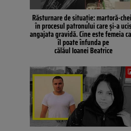
Răsturnare de situație: martoră-che
în procesul patronului care și-a uci
angajata gravidă. Cine este femeia c
îl poate înfunda pe
călăul Ioanei Beatrice