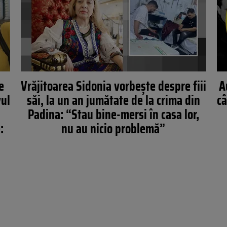
e
Vrăjitoarea Sidonia vorbeşte despre fiii
A
vul
săi, la un an jumătate de la crima din
câ
Padina: “Stau bine-mersi în casa lor,
:
nu au nicio problemă”