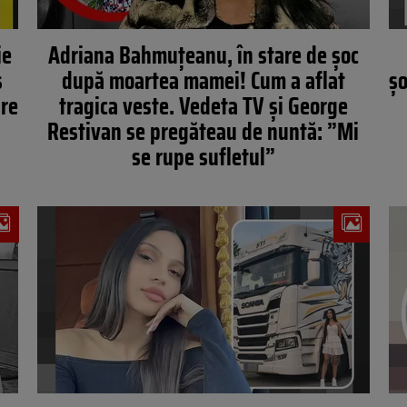
ie
Adriana Bahmuţeanu, în stare de şoc
s
după moartea mamei! Cum a aflat
șo
are
tragica veste. Vedeta TV şi George
Restivan se pregăteau de nuntă: ”Mi
se rupe sufletul”