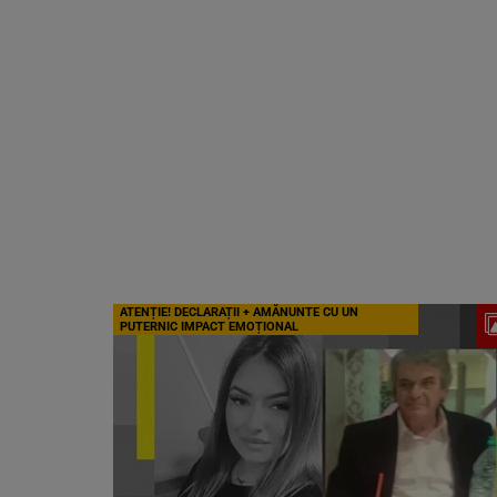
ATENȚIE! DECLARAȚII + AMĂNUNTE CU UN
PUTERNIC IMPACT EMOȚIONAL