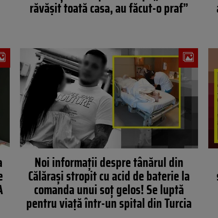
răvășit toată casa, au făcut-o praf”
a
Noi informaţii despre tânărul din
e
Călăraşi stropit cu acid de baterie la
A
comanda unui soț gelos! Se luptă
pentru viaţă într-un spital din Turcia