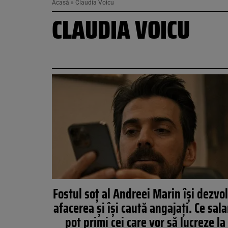
Acasă
»
Claudia Voicu
CLAUDIA VOICU
Fostul soț al Andreei Marin își dezvo
afacerea și își caută angajați. Ce sala
pot primi cei care vor să lucreze la