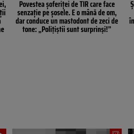
ei,
Povestea șoferiței de TIR care face
Ș
ții
senzație pe șosele. E o mână de om,
a
dar conduce un mastodont de zeci de
î
ne
tone: „Polițiștii sunt surprinși!”