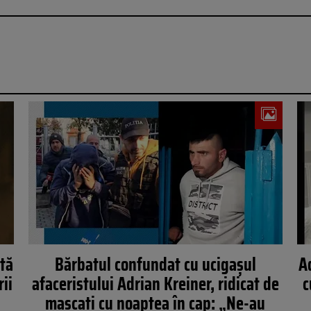
ltă
Bărbatul confundat cu ucigașul
A
rii
afaceristului Adrian Kreiner, ridicat de
c
mascați cu noaptea în cap: „Ne-au