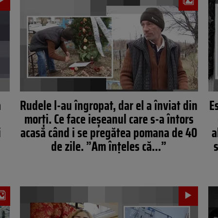
a
Rudele l-au îngropat, dar el a înviat din
Es
morți. Ce face ieșeanul care s-a întors
i
acasă când i se pregătea pomana de 40
a
de zile. ”Am înțeles că…”