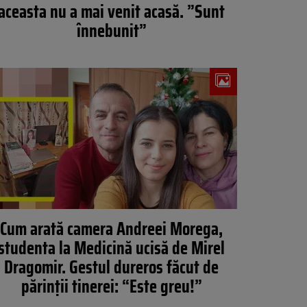
aceasta nu a mai venit acasă. ”Sunt
înnebunit”
Cum arată camera Andreei Morega,
studenta la Medicină ucisă de Mirel
Dragomir. Gestul dureros făcut de
părinții tinerei: “Este greu!”