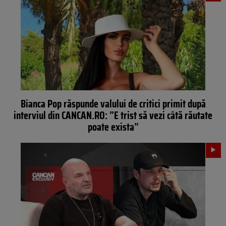
Bianca Pop răspunde valului de critici primit după
interviul din CANCAN.RO: ”E trist să vezi câtă răutate
poate exista”