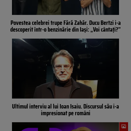
Povestea celebrei trupe Fără Zahăr. Ducu Bertzi i-a
descoperit într-o benzinărie din Iași: „Voi cântați?”
Ultimul interviu al lui Ioan Isaiu. Discursul său i-a
impresionat pe români