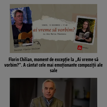
Florin Chilian, moment de excepție la „Ai vreme să
vorbim?”. A cântat cele mai emoționante compoziții ale
sale