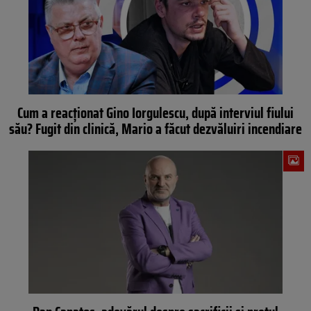
Cum a reacționat Gino Iorgulescu, după interviul fiului
său? Fugit din clinică, Mario a făcut dezvăluiri incendiare