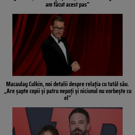
am făcut acest pas”
Macaulay Culkin, noi detalii despre relația cu tatăl său.
„Are șapte copii și patru nepoți și niciunul nu vorbește cu
el”