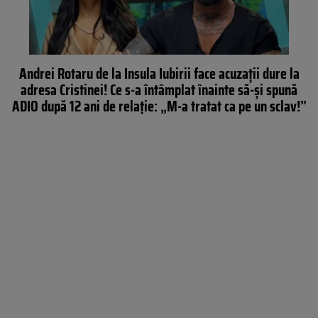
Andrei Rotaru de la Insula Iubirii face acuzații dure la
adresa Cristinei! Ce s-a întâmplat înainte să-și spună
ADIO după 12 ani de relație: „M-a tratat ca pe un sclav!”