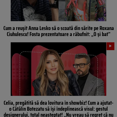
Cum a reușit Anna Lesko să o scoată din sărite pe Roxana
Ciuhulescu! Fosta prezentatoare a răbufnit: „O și bat”
Celia, pregătită să dea lovitura în showbiz! Cum a ajutat-
o Cătălin Botezatu să îşi îndeplinească visul: gestul
designerului, total neașteptat! „Nu vreau să regret că nu