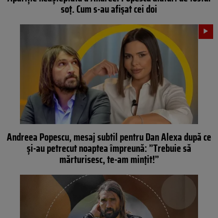
soț. Cum s-au afișat cei doi
Andreea Popescu, mesaj subtil pentru Dan Alexa după ce
și-au petrecut noaptea împreună: ”Trebuie să
mărturisesc, te-am mințit!”