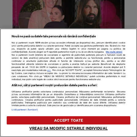
Nouă ne pasă ca datele tale personale să rămână confidențiale
Noi și partenerii noștri
1019
stocăm și/sau accesăm informații pe dispozitivul dvs., precum identificatorii cookie
unici pentru prelucrarea datelor cu caracter personal. Puteți accepta sau gestiona preferințele dvs. făcând clic mai
jos, respectiv vă puteți opune utilizării unui interes legitim în orice moment pe pagina cu politica de
confidențialitate. Aceste alegeri vor fi raportate partenerilor noștri și nu vă vor afecta navigarea.
Mai multe detalii
Noi si partenerii nostri (retelele de socializare si agentiile de publicitate partenere, precum si furnizorii nostri de
Rareș Cojoc exultă, după ce s-a aflat ”chinul” Andreei
servicii de date analitice) prelucram date pentru a permite website-ului sa functioneze, pentru a personaliza
continutul si anunturile publicitare afisate in functie de interesele si/sau profilul dvs., pentru a va oferi
functionalitati aferente retelelor de socializare si pentru a analiza traficul pe website. Beneficiati de drepturile
pentru a deveni ”oficiala” lui Dan Alexa: ”Minciunile nu
prevazute de art. 15-22 din GDPR in legatura cu prelucrarea datelor cu caracter personal. Aceste drepturi pot fi
exercitate prin modalitatea indicata
aici
. Prin click pe “ACCEPT TOATE”, acceptati folosirea tuturor Tehnologiilor de
durează”
tip Cookie, care implica inclusiv acceptul dvs. cu privire la stocarea/accesarea informatiilor de catre Vendor-ii cu
care colaboram. Prin click pe “VREAU SA MODIFIC SETARILE INDIVIDUAL” puteti schimba preferintele in mod
individual, mai putin cele legate de cookie strict necesare pentru functionarea website-ului.
Atât noi, cât și partenerii noștri prelucrăm datele pentru a oferi:
Utilizarea profilurilor pentru selectarea conținutului personalizat. Măsurarea performanței reclamelor. Stocarea
și/sau accesarea informațiilor de pe un dispozitiv. Dezvoltarea și îmbunătățirea serviciilor. Utilizarea profilurilor
pentru selectarea publicității personalizate. Crearea profilurilor de conținut personalizat. Măsurarea performanței
conținutului. Crearea profilurilor pentru publicitate personalizată. Utilizarea de date limitate pentru a selecta
publicitatea. Înțelegerea publicului prin statistici sau combinații de date din surse diferite. Utilizarea datelor
limitate pentru a selecta conținutul. Date precise de geolocație și identificarea prin scanarea dispozitivului.
Listă parteneri (furnizori)
ACCEPT TOATE
VREAU SA MODIFIC SETARILE INDIVIDUAL