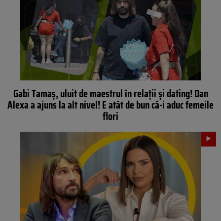
Gabi Tamaș, uluit de maestrul în relații și dating! Dan
Alexa a ajuns la alt nivel! E atât de bun că-i aduc femeile
flori