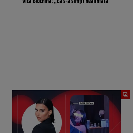
Vica Blochina: „Ea s-a simțit nealintată”