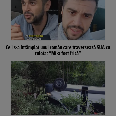
Ce i s-a întâmplat unui român care traversează SUA cu
rulota: “Mi-a fost frică”