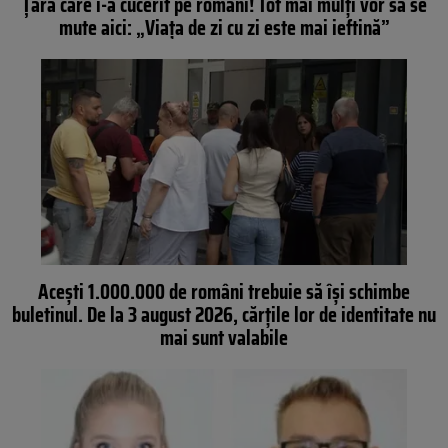
Țara care i-a cucerit pe români! Tot mai mulți vor să se
mute aici: „Viața de zi cu zi este mai ieftină”
Acești 1.000.000 de români trebuie să își schimbe
buletinul. De la 3 august 2026, cărțile lor de identitate nu
mai sunt valabile