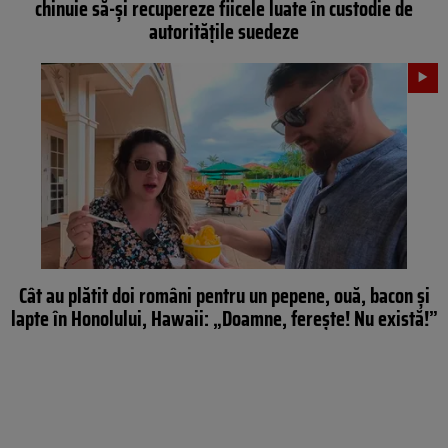
chinuie să-și recupereze fiicele luate în custodie de
autoritățile suedeze
Cât au plătit doi români pentru un pepene, ouă, bacon și
lapte în Honolului, Hawaii: „Doamne, ferește! Nu există!”