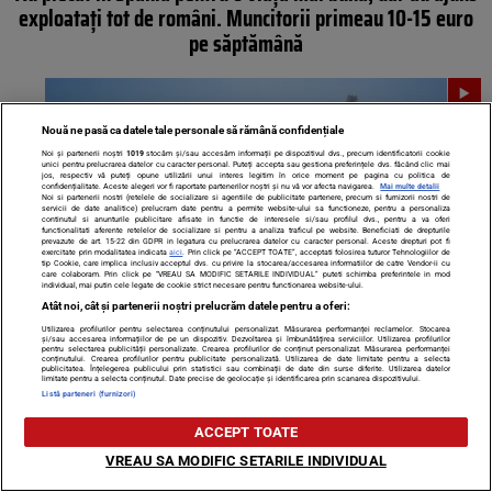
exploatați tot de români. Muncitorii primeau 10-15 euro
pe săptămână
Nouă ne pasă ca datele tale personale să rămână confidențiale
Noi și partenerii noștri
1019
stocăm și/sau accesăm informații pe dispozitivul dvs., precum identificatorii cookie
unici pentru prelucrarea datelor cu caracter personal. Puteți accepta sau gestiona preferințele dvs. făcând clic mai
jos, respectiv vă puteți opune utilizării unui interes legitim în orice moment pe pagina cu politica de
confidențialitate. Aceste alegeri vor fi raportate partenerilor noștri și nu vă vor afecta navigarea.
Mai multe detalii
Noi si partenerii nostri (retelele de socializare si agentiile de publicitate partenere, precum si furnizorii nostri de
servicii de date analitice) prelucram date pentru a permite website-ului sa functioneze, pentru a personaliza
continutul si anunturile publicitare afisate in functie de interesele si/sau profilul dvs., pentru a va oferi
functionalitati aferente retelelor de socializare si pentru a analiza traficul pe website. Beneficiati de drepturile
prevazute de art. 15-22 din GDPR in legatura cu prelucrarea datelor cu caracter personal. Aceste drepturi pot fi
exercitate prin modalitatea indicata
aici
. Prin click pe “ACCEPT TOATE”, acceptati folosirea tuturor Tehnologiilor de
tip Cookie, care implica inclusiv acceptul dvs. cu privire la stocarea/accesarea informatiilor de catre Vendor-ii cu
care colaboram. Prin click pe “VREAU SA MODIFIC SETARILE INDIVIDUAL” puteti schimba preferintele in mod
individual, mai putin cele legate de cookie strict necesare pentru functionarea website-ului.
Atât noi, cât și partenerii noștri prelucrăm datele pentru a oferi:
Ce tarife de vizitare sunt la Cazinoul din Constanța?
Utilizarea profilurilor pentru selectarea conținutului personalizat. Măsurarea performanței reclamelor. Stocarea
și/sau accesarea informațiilor de pe un dispozitiv. Dezvoltarea și îmbunătățirea serviciilor. Utilizarea profilurilor
Faleza a devenit neîncăpătoare
pentru selectarea publicității personalizate. Crearea profilurilor de conținut personalizat. Măsurarea performanței
conținutului. Crearea profilurilor pentru publicitate personalizată. Utilizarea de date limitate pentru a selecta
publicitatea. Înțelegerea publicului prin statistici sau combinații de date din surse diferite. Utilizarea datelor
limitate pentru a selecta conținutul. Date precise de geolocație și identificarea prin scanarea dispozitivului.
Listă parteneri (furnizori)
ACCEPT TOATE
VREAU SA MODIFIC SETARILE INDIVIDUAL