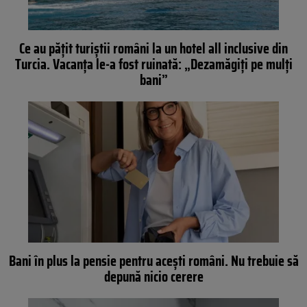
Ce au pățit turiștii români la un hotel all inclusive din
Turcia. Vacanța le-a fost ruinată: „Dezamăgiți pe mulți
bani”
Bani în plus la pensie pentru acești români. Nu trebuie să
depună nicio cerere