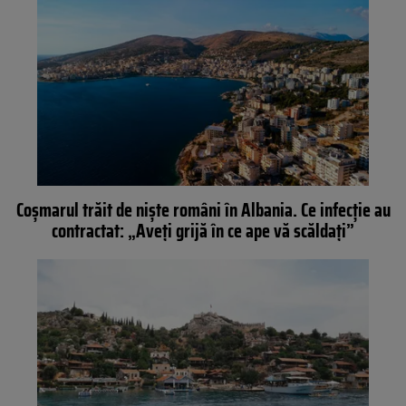
Coșmarul trăit de niște români în Albania. Ce infecție au
contractat: „Aveți grijă în ce ape vă scăldați”