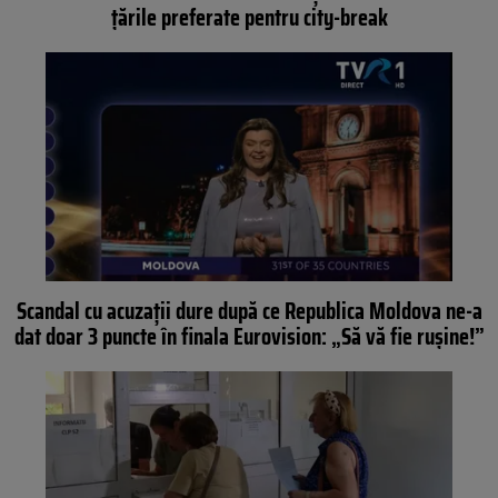
țările preferate pentru city-break
Scandal cu acuzații dure după ce Republica Moldova ne-a
dat doar 3 puncte în finala Eurovision: „Să vă fie rușine!”